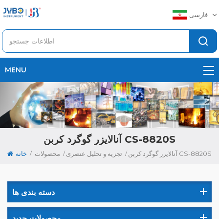
فارسی
MENU
آنالایزر گوگرد کربن CS-8820S
/
/
/
آنالایزر گوگرد کربن CS-8820S
تجزیه و تحلیل عنصری
محصولات
خانه
دسته بندی ها
محصولات جدید