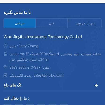
مقیاس کامل دمای ثابت کوره با
دمای بالا فناوری تشخیص
با ما تماس بگیرید
سیگنال مونوکسید کربن
کاربردهای کلیدی: عمدتا در
<
پس از فروش
فنی
حراجی
فولاد، آهن، آلیاژ، ماسه هسته
ریخته گری، فلزات غیر آهنی
Wuxi Jinyibo Instrument Technology Co.,Ltd
استفاده می شود.
مدیر : Jerry Zhang
نشانی: no. 35 جینگu200cشنگ rd., منطقه هویشان, شهر ووکسی,
214151, استان جیانگسو, چین
تلفن :
+86-510-8322 3658
sales@jinyibo.com
پست الکترونیک :
تگ های داغ
ما را دنبال کنید :