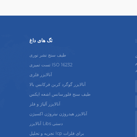
تگ های داغ
طیف سنج نشر نوری
م
تست تمیزی ISO 16232
آنالایزر فلزی
آنالایزر گوگرد کربن فرکانس بالا
طیف سنج فلورسانس اشعه ایکس
آنالایزر آلیاژ و فلز
آنالایزر هیدروژن نیتروژن اکسیژن
آنالایزر Libs دستی
تجزیه و تحلیل Icp برای فلزات