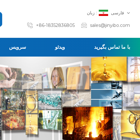
فارسی
زبان :
+86-18352836805
sales@jinyibo.com
با ما تماس بگیرید
ویدئو
سرویس