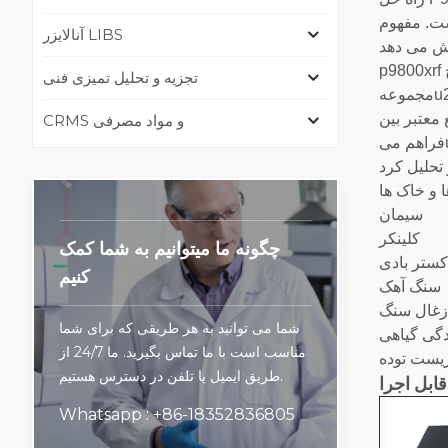
ر اساس الگوریتم های پیشرفته ای است که چالش های خاص مرتبط با تعیین غلظت عناصر کم را برطرف می کند.
آنالایزر LIBS
p9800xrf تعیین کمیت 40 عنصر کمیاب را تا سطح ppm تک رقمی یا پایینu200cتر ارائه میu200cکند.. محلول P9800XRF شامل
تجزیه و تحلیل تمیزی فنی
مجموعهu200cای از نمونهu200cهای تنظیم کالیبراسیون طراحی شده و نمونهu200cهای خالی است. این نمونهu200cهای راهu200cاندازی با
دهu200cاند. مواد , صرفهu200cجویی عمده در هزینهu200cها را برای آزمایشگاهu200cهایی
CRMS و مواد مصرفی
 و خاک ها
سیمان
کلینکر
چگونه ما میتوانیم به شما کمک
کستر بادی
کنیم
سنگ آهک
غال سنگ
شما می توانید به هر طریقی که برای شما
دگی گیاهی
مناسب است با ما تماس بگیرید. ما 24/7 از
یست توده
طریق ایمیل یا تلفن در دسترس هستیم.
Whatsapp : +86-18352836805