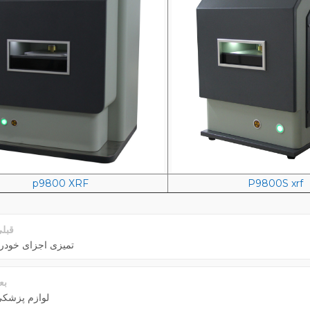
p9800 XRF
P9800S xrf
قبل
تمیزی اجزای خودر
بع
لوازم پزشک