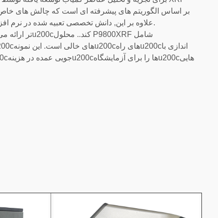
علاوه بر این, دانش تخصصی تعبیه شده در نرم افزار "چه چیزی را اندازه گیری کنیم" و "چگونه اندازه گیری کنیم" را پوشش می دهد.