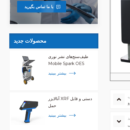
با ما تماس بگیرید
محصولات جدید
طیف‌سنج‌های نشر نوری
Mobile Spark OES
بیشتر ببینید
ی
آنالایزر XRF دستی و قابل
و
حمل
بیشتر ببینید
د
ی