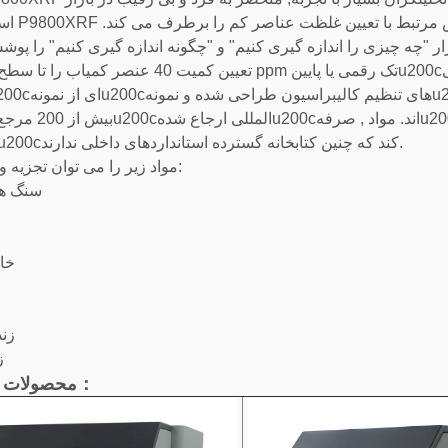
است. مفهوم P9800XRF ب
بیش از 200 مرجع معتبر بینu200cالمللی ارجاع ش
فراهم میu200cکند که چنین کتابخانه گسترده استانداردهای داخلی ندارند.
مواد زیر را می توان تجزیه و تحلیل کرد:
سنگ ها
خا
ز
زن
ز
محصولات قابل اجرا：