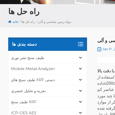
راه حل ها
/
/
مواد زمین شناسی و آلی
راه حل ها
خانه
سی و آلی
دسته بندی ها
Jan 17 ,
طیف سنج نشر نوری
Mobile Metal Analyzer
ا دقت بالا
طیف سنج های XRF دستی
دادهu200cهای عناصر کمیاب قابل اعتماد برای برآوردن نیازهای رو به رشد در طیف وسیعی از بخشu200cهای صنعتی مانند اکتشاف مواد
تجزیه و تحلیل عنصری
 چند مورد
طیف سنج XRF
 از موارد
ICP-OES AES
راه حل P9800XRF برای تجزیه و تحلیل عناصر کمیاب توسعه یافته توسط تحلیلگران بسیار با تجربه, منحصر به فرد و بی رقیب در بازار XRF