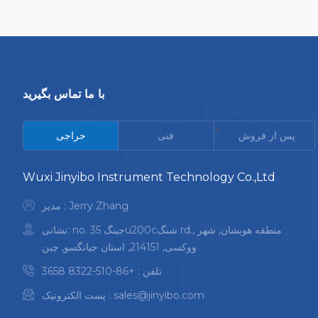
با ما تماس بگیرید
<
پس از فروش
فنی
حراجی
Wuxi Jinyibo Instrument Technology Co.,Ltd
مدیر : Jerry Zhang
نشانی: no. 35 جینگu200cشنگ rd., منطقه هویشان, شهر
ووکسی, 214151, استان جیانگسو, چین
تلفن :
+86-510-8322 3658
sales@jinyibo.com
پست الکترونیک :