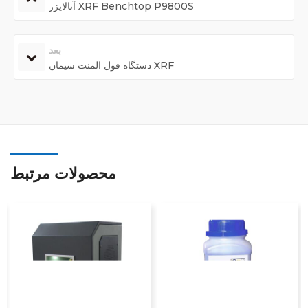
آنالایزر XRF Benchtop P9800S
بعد
دستگاه فول المنت سیمان XRF
محصولات مرتبط