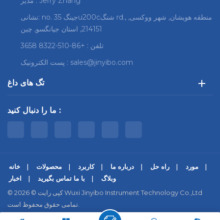
مدیر : Jerry Zhang
نشانی: no. 35 جینگu200cشنگ rd., منطقه هویشان, شهر ووکسی,
214151, استان جیانگسو, چین
تلفن :
+86-510-8322 3658
sales@jinyibo.com
پست الکترونیک :
تگ های داغ
ما را دنبال کنید :
مورد
راه حل
درباره ما
کاربرد
محصولات
خانه
وبلاگ
با ما تماس بگیرید
اخبار
© کپی رایت © 2026 Wuxi Jinyibo Instrument Technology Co.,Ltd
تمامی حقوق محفوظ است.
|
سیاست حفظ حریم خصوصی
|
Xml
|
نقشه سایت