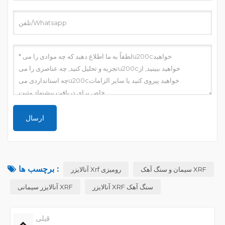
برچسب ها :
سیمان و سنگ آهک XRF
آنالایزر Xrf رومیزی
آنالایزر XRF سنگ آهک
آنالایزر سیمانی XRF
قبلی