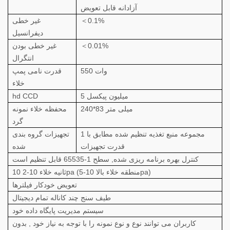
آزادانه قابل تعویض
＜0.1%
غیر خطی
دیفرانسیل
＜0.01%
غیر خطی بودن
انتگرال
550 وات
قدرت نامی پمپ
خلاء
5 میلیون پیکسل
hd CCD
240*83 میلی متر
محفظه خلاء نمونه
گرد
1 مجموعه منبع تغذیه تنظیم شده مطابق با
تجهیزات گروه بندی
قدرت تجهیزات
شده
کنترل بهره برنامه ریزی شده, سطح 1-65535 قابل تنظیم است
10 ثانیه خلاء 10-2pa (منطقه خلاء بالا 10-5pa)
تعویض خودکار فیلترها
طیف سنج چند کاناله تمام دیجیتال
سیستم مدیریت پایگاه داده خود
کاربران می توانند نوع و نوع نمونه را با توجه به نیاز خود , بدون