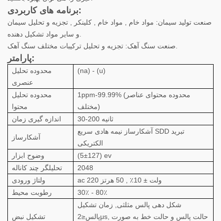
برنامه های کاربردی:
صنعت تولید سیمان: مواد خام , مواد خام , کلینکر , تجزیه و تحلیل سیمان
و سایر مواد تشکیل دهنده.
صنعت سنگ آهک: تجزیه و تحلیل ترکیبات مختلف سنگ آهک.
پارامتر:
(na) - (u)
محدوده تحلیل
عنصری
1ppm-99.99% (محدوده محتوای عناصر
محدوده تحلیل
مختلف)
محتوا
30-200 ثانیه
اندازه گیری زمان
آشکارساز نیمه هادی سریع SDD تبرید
آشکارساز
الکتریکی
(5±127) ev
وضوح ابزار
2048
تحلیلگر چند کاناله
ac 220 ولت ± 10٪ , 50 هرتز
ولتاژ ورودی
30٪ - 80٪
رطوبت محیط
شکل دهی پالس مثلثی, زمان تشکیل
پالس≤2μs, حالت پالس و حالت خط به صورت
تشکیل نبض