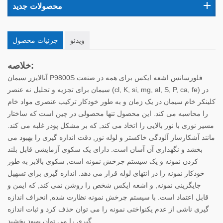
محصولات جدید
ویدئو
جزئیات محصول
خلاصه:
آنالایزر سیمان P9800S فلورسانس اشعه ایکس برای همه در صنعت
سیمان برای تجزیه و تحلیل نه عنصر (cl, K, si, mg, al, S, P, ca, fe) در
کلینکر خام سیمان در یک زمان و به طور خودکار ترکیب عنصری مواد خام
را محاسبه می کند. این محصول تنها محصولی در چین است که ساختار
مسیر نوری با نور بالایی را اتخاذ می کند, که بر مشکل پودر غلبه می کند.
مانند آشکارساز آلودگی خاکستر و لوله نور, دقت اندازه گیری را بهبود می
بخشد و نگهداری آن آسان است. دارای یک سکوی آزمایشی قابل بلند
کردن نمونه و یک سیستم چرخش نمونه است, سکوی بالابر به طور
خودکار نمونه را در انتهای لوله قرار می دهد. اندازه گیری برای تسهیل
جایگزینی نمونه, و اشعه ایکس شخص را روشن نمی کند, که ایمن و
قابل اعتماد است. با سیستم چرخش نمونه نظارت شده, انحراف اندازه
گیری ناشی از عدم یکنواختی نمونه را می توان حذف کرد و ثبات اندازه
گیری را می توان بهبود بخشید.