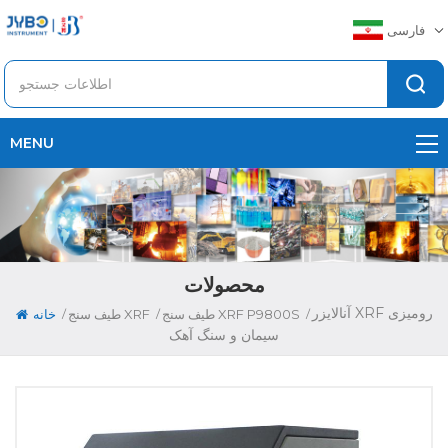
فارسی
MENU
محصولات
آنالایزر XRF رومیزی
/
/
/
طیف سنج XRF P9800S
طیف سنج XRF
خانه
سیمان و سنگ آهک