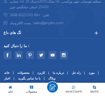
نشانی: no. 35 جینگu200cشنگ rd., منطقه هویشان, شهر ووکسی,
214151, استان جیانگسو, چین
تلفن :
+86-510-8322 3658
sales@jinyibo.com
پست الکترونیک :
تگ های داغ
ما را دنبال کنید :
مورد
راه حل
درباره ما
کاربرد
محصولات
خانه
وبلاگ
با ما تماس بگیرید
اخبار
© کپی رایت © 2026 Wuxi Jinyibo Instrument Technology Co.,Ltd
تمامی حقوق محفوظ است.
SKYPE
WHATSAPP
محصولات
خانه
|
سیاست حفظ حریم خصوصی
|
Xml
|
نقشه سایت
苏ICP备18046951号-1
IPv6 پشتیبانی از شبکه