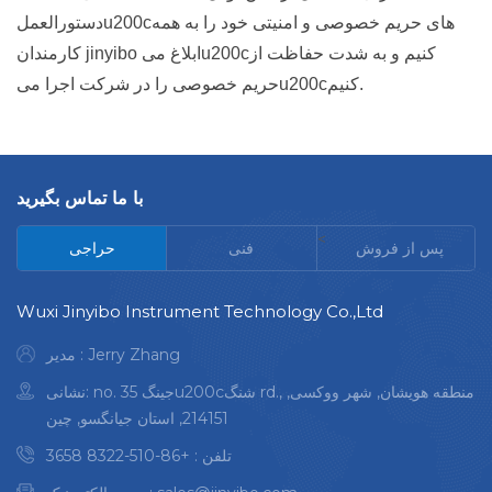
دستورالعملu200cهای حریم خصوصی و امنیتی خود را به همه
کارمندان jinyibo ابلاغ میu200cکنیم و به شدت حفاظت از
حریم خصوصی را در شرکت اجرا میu200cکنیم.
با ما تماس بگیرید
<
پس از فروش
فنی
حراجی
Wuxi Jinyibo Instrument Technology Co.,Ltd
مدیر : Jerry Zhang
نشانی: no. 35 جینگu200cشنگ rd., منطقه هویشان, شهر ووکسی,
214151, استان جیانگسو, چین
تلفن :
+86-510-8322 3658