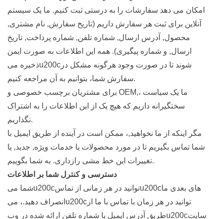
امکان می دهد سفارشات را به درستی ثبت کنیم. ما یک سیستم
آنلاین برای ثبت هر سفارش داریم (تاریخ سفارش, نام مشتری,
محصول, آدرس ارسال, شماره تلفن, شماره پرداخت, تاریخ
ارسال, و شماره پیگیری). همه این اطلاعات به صورت ایمن
ذخیره میu200cشوند تا در صورت وجود هرگونه مشکل در
سفارش شما، بتوانیم به آن مراجعه کنیم.
برای مشتریان برچسب خصوصی و OEM,، ما یک سیاست
سختگیرانه داریم که هیچ یک از این اطلاعات را به اشتراک
نگذاریم.
مگر اینکه از ما نخواهید,، ممکن است در آینده از طریق ایمیل با
شما تماس بگیریم تا در مورد محصولات یا خدمات ویژه, جدید, یا
تغییرات این خط مشی رازداری. به شما بگوییم.
دسترسی و کنترل شما بر اطلاعات
شما میu200cتوانید در هر زمانی از تماسu200cهای بعدی ما
انصراف دهید.، میu200cتوانید در هر زمان با تماس با ما از
طریق آدرس ایمیل یا شماره تلفن ارائه شده در وبu200cسایت