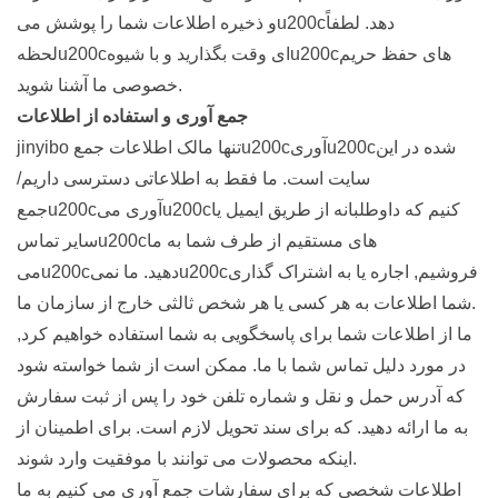
و ذخیره اطلاعات شما را پوشش میu200cدهد. لطفاً
لحظهu200cای وقت بگذارید و با شیوهu200cهای حفظ حریم
خصوصی ما آشنا شوید.
جمع آوری و استفاده از اطلاعات
jinyibo تنها مالک اطلاعات جمعu200cآوریu200cشده در این
سایت است. ما فقط به اطلاعاتی دسترسی داریم/
جمعu200cآوری میu200cکنیم که داوطلبانه از طریق ایمیل یا
سایر تماسu200cهای مستقیم از طرف شما به ما
میu200cدهید. ما نمیu200cفروشیم, اجاره یا به اشتراک گذاری
شما اطلاعات به هر کسی یا هر شخص ثالثی خارج از سازمان ما.
ما از اطلاعات شما برای پاسخگویی به شما استفاده خواهیم کرد,
در مورد دلیل تماس شما با ما. ممکن است از شما خواسته شود
که آدرس حمل و نقل و شماره تلفن خود را پس از ثبت سفارش
به ما ارائه دهید. که برای سند تحویل لازم است. برای اطمینان از
اینکه محصولات می توانند با موفقیت وارد شوند.
اطلاعات شخصی که برای سفارشات جمع آوری می کنیم به ما