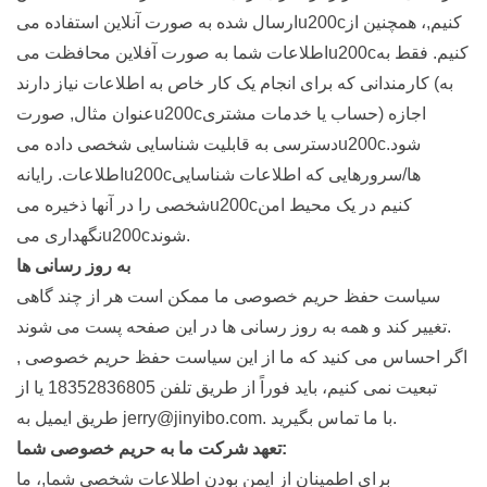
ارسال شده به صورت آنلاین استفاده میu200cکنیم,، همچنین از
اطلاعات شما به صورت آفلاین محافظت میu200cکنیم. فقط به
کارمندانی که برای انجام یک کار خاص به اطلاعات نیاز دارند (به
عنوان مثال, صورتu200cحساب یا خدمات مشتری) اجازه
دسترسی به قابلیت شناسایی شخصی داده میu200cشود.
اطلاعات. رایانهu200cها/سرورهایی که اطلاعات شناسایی
شخصی را در آنها ذخیره میu200cکنیم در یک محیط امن
نگهداری میu200cشوند.
به روز رسانی ها
سیاست حفظ حریم خصوصی ما ممکن است هر از چند گاهی
تغییر کند و همه به روز رسانی ها در این صفحه پست می شوند.
اگر احساس می کنید که ما از این سیاست حفظ حریم خصوصی ,
تبعیت نمی کنیم، باید فوراً از طریق تلفن 18352836805 یا از
طریق ایمیل به jerry@jinyibo.com. با ما تماس بگیرید.
تعهد شرکت ما به حریم خصوصی شما:
برای اطمینان از ایمن بودن اطلاعات شخصی شما,، ما