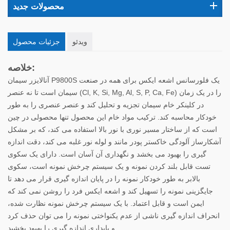
محصولات جدید
ویدئو
جزئیات محصول
خلاصه:
آنالایزر سیمان P9800S یک فلورسانس اشعه ایکس برای همه در صنعت
سیمان است تا نه عنصر (Cl, K, Si, Mg, Al, S, P, Ca, Fe) را در یک زمان
در کلینکر خام سیمان تجزیه و تحلیل کند و عنصر عنصری را به طور
خودکار محاسبه کند. ترکیب مواد خام این محصول تنها محصولی در چین
است که از ساختار مسیر نوری با نور بالا استفاده می کند، که بر مشکل
آشکارساز آلودگی خاکستر پودر مانند و لوله نور غلبه می کند، دقت اندازه
گیری را بهبود می بخشد و نگهداری آن آسان است. دارای یک سکوی
تست قابل بلند کردن نمونه و یک سیستم چرخش نمونه است، سکوی
بالابر به طور خودکار نمونه را در پایان اندازه گیری قرار می دهد تا
جایگزینی نمونه را تسهیل کند و اشعه ایکس فرد را روشن نمی کند که
ایمن است و قابل اعتماد. با یک سیستم چرخش نمونه نظارت شده،
انحراف اندازه گیری ناشی از عدم یکنواختی نمونه را می توان حذف کرد
و پایداری اندازه گیری را بهبود بخشید.