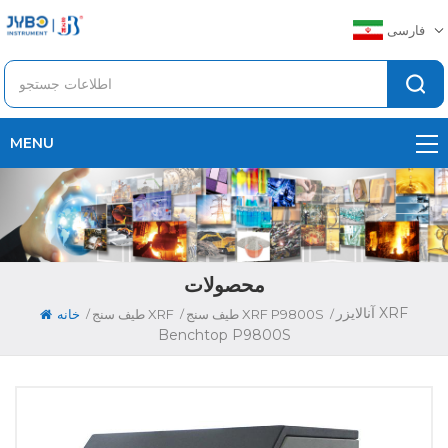
فارسی
MENU
محصولات
آنالایزر XRF
/
/
/
طیف سنج XRF P9800S
طیف سنج XRF
خانه
Benchtop P9800S