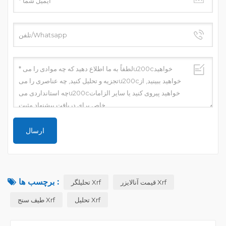
برچسب ها :
قیمت آنالایزر Xrf
تحلیلگر Xrf
تحلیل Xrf
طیف سنج Xrf