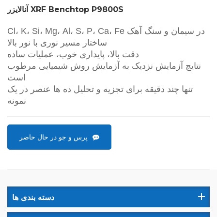
آنالایزر XRF Benchtop P9800S
Cl، K، Si، Mg، Al، S، P، Ca، Fe در سیمان و سنگ آهک
ساختار مسیر نوری با نور بالا
دقت بالا، پایداری خوب، عملیات ساده
نتایج آزمایش نزدیک به آزمایش روش شیمیایی مرطوب
است
تنها چند دقیقه برای تجزیه و تحلیل ده ها عنصر در یک
نمونه
پرس و جو در حال حاضر
دسته بندی ها