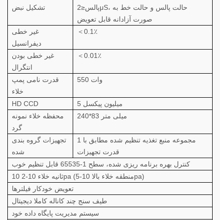
پالس≤2μS، حالت پالس و حالت خط به
تشکیل نبض
صورت آزادانه قابل تعویض
＜0.1٪
غیر خطی
دیفرانسیل
＜0.01٪
غیر خطی بودن
انتگرال
550 وات
قدرت نامی پمپ
خلاء
5 میلیون پیکسل
HD CCD
240*83 میلی متر
محفظه خلاء نمونه
گرد
1 مجموعه منبع تغذیه تنظیم شده مطابق با
تجهیزات گروه بندی
قدرت تجهیزات
شده
کنترل بهره برنامه ریزی شده، سطح 1-65535 قابل تنظیم خوب
10 ثانیه خلاء 10-2pa (منطقه خلاء بالا 10-5pa)
تعویض خودکار فیلترها
طیف سنج چند کاناله کاملا دیجیتال
سیستم مدیریت پایگاه داده خود