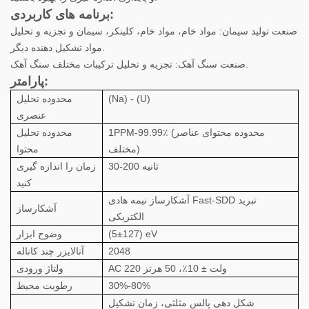
برنامه های کاربردی:
صنعت تولید سیمان: مواد خام، مواد خام، کلینکر، سیمان و تجزیه و تحلیل
مواد تشکیل دهنده دیگر.
صنعت سنگ آهک: تجزیه و تحلیل ترکیبات مختلف سنگ آهک.
پارامتر:
(Na) - (U)
محدوده تحلیل
عنصری
1PPM-99.99٪ (محدوده محتوای عناصر
محدوده تحلیل
مختلف)
محتوا
30-200 ثانیه
زمان را اندازه گیری
کنید
آشکارساز نیمه هادی Fast-SDD تبرید
آشکارساز
الکتریکی
(5±127) eV
وضوح ابزار
2048
آنالایزر چند کاناله
AC 220 ولت ± 10٪، 50 هرتز
ولتاژ ورودی
30%-80%
رطوبت محیط
شکل دهی پالس مثلثی، زمان تشکیل