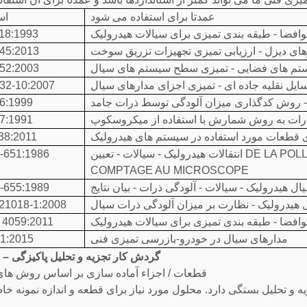
عمدتا برای استفاده می شود
اس
وافضا - طبقه بندی تمیزی برای سیالات هیدرولیک
18:1993
های دیزل - ارزیابی تمیزی تجهیزات تزریق سوخت
45:2013
تم های فضایی - تمیزی سطح سیستم های سیال
52:2003
ایل نقلیه جاده ای - تمیزی اجزای مدارهای سیال
32-10:2007
- روش کدگذاری میزان آلودگی توسط ذرات جامد
6:1999
 ذرات به روش شمارش با استفاده از میکروسکوپ
7:1991
ی قطعات مورد استفاده در سیستم های هیدرولیک
38:2011
انتقالات هیدرولیک - سیالات - تعیین DE LA POLLUTION PARTICULAIRE PAR LA METHODE DE
-651:1986
COMPTAGE AU MICROSCOPE
ل هیدرولیک - سیالات - آلودگی ذرات - بیان نتایج
-655:1989
هیدرولیک - نظارت بر میزان آلودگی ذرات سیال
21018-1:2008
فضا - طبقه بندی تمیزی برای سیالات هیدرولیک
 4059:2011
مدارهای سیال در خودرو-بازرسی تمیزی فنی
1:2015
گردش کار تجزیه و تحلیل پاکیزگی – 
قطعات / اجزاء آماده سازی بر اساس روش های 
ه و تحلیل بستگی دارد. محلول مورد نیاز برای قطعه و اندازه نمونه خا