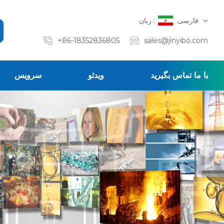
فارسی
زبان :
+86-18352836805
sales@jinyibo.com
با ما تماس بگیرید
ویدئو
سرویس