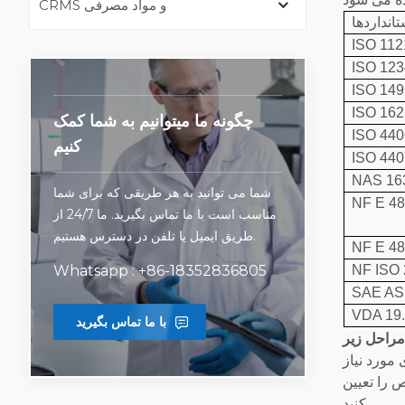
CRMS و مواد مصرفی
تانداردها
ISO 112
ISO 123
ISO 149
ISO 162
چگونه ما میتوانیم به شما کمک
ISO 440
کنیم
ISO 440
NAS 16
شما می توانید به هر طریقی که برای شما
NF E 48
مناسب است با ما تماس بگیرید. ما 24/7 از
طریق ایمیل یا تلفن در دسترس هستیم.
NF E 48
NF ISO 
Whatsapp : +86-18352836805
SAE AS
VDA 19.
با ما تماس بگیرید
مراحل زیر
مورد نیاز
ص را تعیین
کنید.