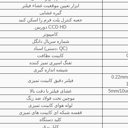
ابزار تعیین موقعیت غشاء فیلتر
گیره غشایی
جعبه کنترل پلت فرم را اسکن کنید
دوربین CCD HD
کامپیوتر
شماره سریال دانگل
اسناد (دستی، QC)
کابینت نظافت
تفنگ اسپری تمیز کننده
شیشه اندازه گیری
0.22mm
فیلتر دقیق کابینت تمیزی
5mm/10u
غشای فیلتر با دقت بالا
موچین تخت فولاد ضد زنگ
لوله هوای کابینت تمیزی
قفسه شبکه ای کابینت های تمیزی
کلید دستگاه
کابل برق