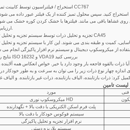
استخراج / فیلتراسیون توسط کابینت تمیزی اجزای CC767
استخراج کنید. سپس محلول تمیز کننده از یک فیلتر عبور داده می شود 
یل روی غشاها باقی می مانند. فیلترها با خشک کردن کوره خشک می ش
ارزیابی می شوند.
تجزیه و تحلیل ذرات توسط سیستم تجزیه و تحلیل تمیزی فنی CA45
اسایی، کمیت و طبقه بندی می شوند. این کار با سیستم تجزیه و تحلیل 
نتایج را بر اساس ISO 16232 و VDA19 بررسی کنید
ا ذرات بالقوه فاجعه بار وجود دارد یا خیر. خواص انعکاس همه آلاینده
یری اندازه چهار نوع ذرات زیر را می توان به سرعت و به طور خودکار د
میل کرد: ذرات بازتابنده، الیاف بازتابنده، ذرات غیر بازتابنده. و الیاف غی
لیست تامین
فنی
مورد
کون
میکروسکوپ نوری HD
پلت فرم اسکن الکتریکی با دقت بالا + نگهدارنده
سیستم فوکوس خودکار با دقت بالا
نرم افزار تجزیه و تحلیل پاکیزگی
سیستم پلاریزه دستی