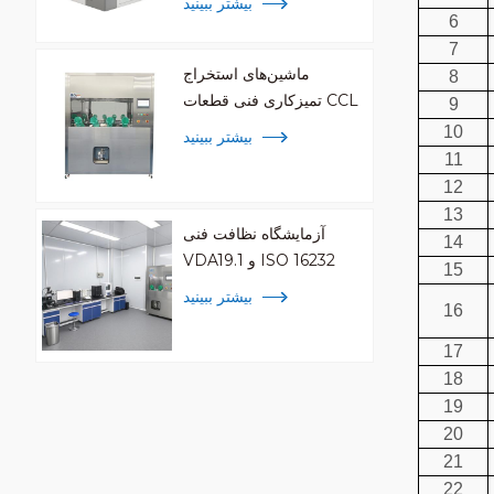
بیشتر ببینید
6
7
ماشین‌های استخراج
8
تمیزکاری فنی قطعات CCL
9
10
بیشتر ببینید
11
12
13
آزمایشگاه نظافت فنی
14
VDA19.1 و ISO 16232
15
بیشتر ببینید
16
17
18
19
20
21
22