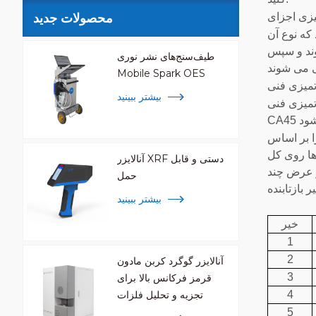
محصولات جدید
که نوع آن
وند و سپس
طیف‌سنج‌های نشر نوری
Mobile Spark OES
بیشتر ببینید
تمیزی فنی
 ها روی کل
آنالایزر XRF دستی و قابل
ر عرض چند
حمل
ر بازتابنده
بیشتر ببینید
خیر
1
2
آنالایزر گوگرد کربن مادون
3
قرمز فرکانس بالا برای
4
تجزیه و تحلیل فلزات
5