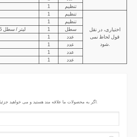
تنظیم
1
تنظیم
1
تنظیم
1
سطل
1
D60 25 لیتر / سطل
اختیاری، در نقل
قول لحاظ نمی
عدد
1
شود.
عدد
1
عدد
1
عدد
1
اگر به محصولات ما علاقه مند هستید و می خواهید جزئیات بیشتری بدانید,لطفاً در اینجا پیام بگذارید, ما در اسرع وقت به شما پاسخ خواهیم داد.