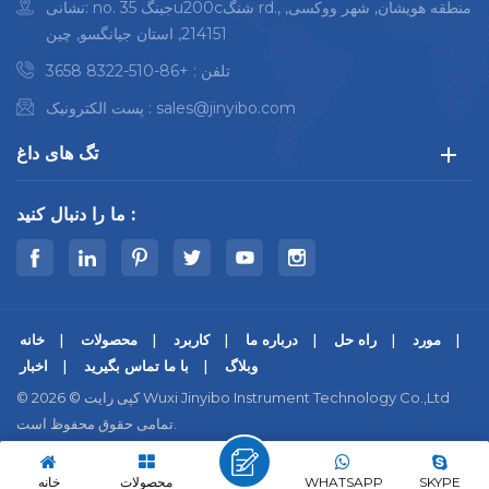
نشانی: no. 35 جینگu200cشنگ rd., منطقه هویشان, شهر ووکسی,
214151, استان جیانگسو, چین
تلفن :
+86-510-8322 3658
sales@jinyibo.com
پست الکترونیک :
تگ های داغ
ما را دنبال کنید :
مورد
راه حل
درباره ما
کاربرد
محصولات
خانه
وبلاگ
با ما تماس بگیرید
اخبار
© کپی رایت © 2026 Wuxi Jinyibo Instrument Technology Co.,Ltd
تمامی حقوق محفوظ است.
|
سیاست حفظ حریم خصوصی
|
Xml
|
نقشه سایت
苏ICP备18046951号-1
IPv6 پشتیبانی از شبکه
SKYPE
WHATSAPP
محصولات
خانه