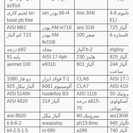
az91d
تیتانیوم 6-4
Aisi 304l
am پودر ti6-/4
لحیم کاری sn-
base pb free
ELI
آلیاژ 725
aisi 316l
پودر AM ni718
AISI M62
ستاره 6b
صفر 100
پودر AM
کم آلیاژ T23
fe316l
elgiloy
آلیاژ b-2
مجله
درجه p92
آلیاژ 825
هاینز 230
AISI 17-4ph
پایه 91
آلیاژ 244
آلیاژ 601
e9310
aermet 100
ساعت
AISI 17-7p
CLA6
فولاد ابزار T-1
دو فاز 1080
AISI 410
CLA7
آلومینیوم 6061
آلیاژ نیکل 925
نیترونیک 50
AISI 1118
hastelloy B3
AISI 5140h
آسکولوی
درجه a615-
آلیاژ 214
AISI 4820
یونانی
75
ais1304h
نیترونیک 60
آلیاژ نیکل
aisi 8620
آلیاژ 945x
ph13-8mo
waspaloy
ti 6-6-2
آلیاژ 740
a286
ni 690
ti4-2.5-1.5