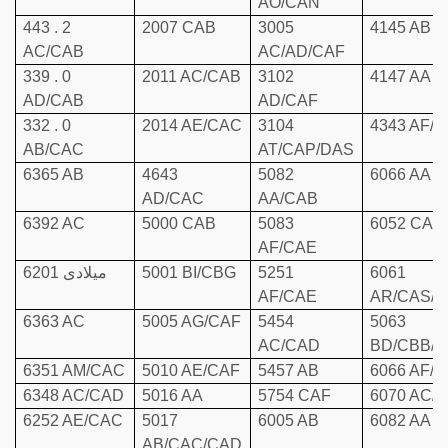
AO/CAN
443 . 2
2007 CAB
3005
4145 AB
AC/CAB
AC/AD/CAF
339 . 0
2011 AC/CAB
3102
4147 AA
AD/CAB
AD/CAF
332 . 0
2014 AE/CAC
3104
4343 AF/
AB/CAC
AT/CAP/DAS
6365 AB
4643
5082
6066 AA
AD/CAC
AA/CAB
6392 AC
5000 CAB
5083
6052 CAE
AF/CAE
6061
5251
5001 BI/CBG
6201 میلادی
AF/CAE
AR/CAS/
6363 AC
5005 AG/CAF
5454
5063
AC/CAD
BD/CBB/
6351 AM/CAC
5010 AE/CAF
5457 AB
6066 AF/
6348 AC/CAD
5016 AA
5754 CAF
6070 AC/
6252 AE/CAC
5017
6005 AB
6082 AA
AB/CAC/CAD