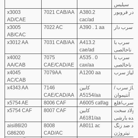
سیلیس
پودر فروبور
A380.2
7021 CAB/AA
x3003
AD/CAE
cac/ad
نج سرب دار
A390 . 1 aa
7022 AC
x3005
AB/CAC
سرب با
A413.2
7031 CAB/AA
x3012 AA
ناخالصی
cae/ad
سرب با
A535 . 0
7075
x4002
ناخالصی
cax/aa
CAE/CAD/AE
AA/CAB
آلیاژ سرب
A1200 aa
7079AA
x4045
AC/CAB
آلیاژ سرب /
کابین
7146
x4343 AA
آنتیموان
A5154/aa
CAE/CAD/AA
اژ سرب/قلع
A6005 caf/ag
8006 CAF
x5754 AE
فولاد سخت
کابین
8007 CAF
x5754 CAF
ننده بارشی
A6181/aa
لاد ضد زنگ
A8011 ac
8008
aisi86l20
نیتروژن
CAD/AC
G86200