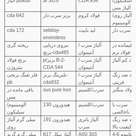
ل/اسلایکون/
CDA 954
al SUS
آلیاژ pb&sb
آلیاژ مس
آلیاژ روی/
فولاد کروم
برنز سرب دار
cda 642
آلومینیوم
نج سرب دار
لید بابیت
sebiloy-
cda 172
envirobrss
باقیمانده در
آلیاژ سرب /
نیروی دریایی
ریخته گری
فولاد نرم
آنتیموان
برنج-cda485
لاد کم آلیاژ
آلیاژ سرب /
p/برنز B-2-
برنج فولاد
آنتیموان
CDA 544
نیتروژن
لاد ضد زنگ
آلیاژ سرب /
بلبرینگ برنز-
فلز تفنگ برنجی
فریتی
آنتیموان
cda932
pb
فولاد منگنز
سرب/کلسیم
sus pure lron
باقی مانده در
مس
سرب با
سرب/کلسیم
هیدورون 130
آلومینیوم/
ناخالصی
سیلیکون
لاد ضد زنگ
آلیاژ باتری
هیدورون 191
میلی گرم آلیاژ
با کیفیت بالا
سرب
روی
تیتانیوم 6-4
AISI 303
آلیاژ نیکل 617
میلی گرم گرید