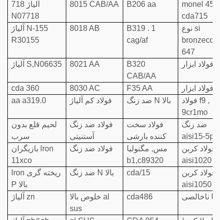
monel 450
B206 aa
8015 CAB/AA
آلیاژ 718
N07718
cda715
نوع si
B319 . 1
8018 AB
آلیاژ N-155
R30155
cag/af
bronzecda
647
ار M-2
B320
8021 AA
آلیاژ S,N06635
CAB/AA
ار S-7
F35 AA
8030 AC
cda 360
فولاد f9 ,
ضد زنگ N بالا
فولاد کم آلیاژ
aa a319.0
9cr1mo
ضد زنگ
فولاد سخت
فولاد ضد زنگ
لحیم قلع بدون
aisi15-5ph
کننده بارشی
آستنیتی
سرب
فولاد کربن
مس, مگنولیا
فولاد ضد زنگ
بازیگران lron
11xco
b1,c89320
aisi1020
فولاد کربن
cda/15
ضد زنگ N بالا
lron ریخته گری
aisi1050
P بالا
 با ناخالصی
cda486
خلوص بالا al
آلیاژ zn
sus