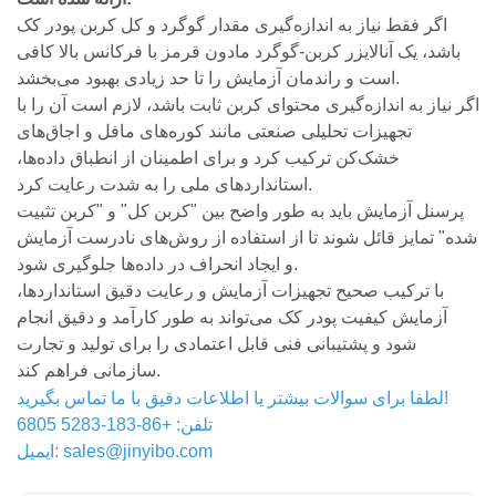
اگر فقط نیاز به اندازه‌گیری مقدار گوگرد و کل کربن پودر کک
باشد، یک آنالایزر کربن-گوگرد مادون قرمز با فرکانس بالا کافی
است و راندمان آزمایش را تا حد زیادی بهبود می‌بخشد.
اگر نیاز به اندازه‌گیری محتوای کربن ثابت باشد، لازم است آن را با
تجهیزات تحلیلی صنعتی مانند کوره‌های مافل و اجاق‌های
خشک‌کن ترکیب کرد و برای اطمینان از انطباق داده‌ها،
استانداردهای ملی را به شدت رعایت کرد.
پرسنل آزمایش باید به طور واضح بین "کربن کل" و "کربن تثبیت
شده" تمایز قائل شوند تا از استفاده از روش‌های نادرست آزمایش
و ایجاد انحراف در داده‌ها جلوگیری شود.
با ترکیب صحیح تجهیزات آزمایش و رعایت دقیق استانداردها،
آزمایش کیفیت پودر کک می‌تواند به طور کارآمد و دقیق انجام
شود و پشتیبانی فنی قابل اعتمادی را برای تولید و تجارت
سازمانی فراهم کند.
لطفا برای سوالات بیشتر یا اطلاعات دقیق با ما تماس بگیرید!
تلفن: +86-183-5283 6805
ایمیل: sales@jinyibo.com