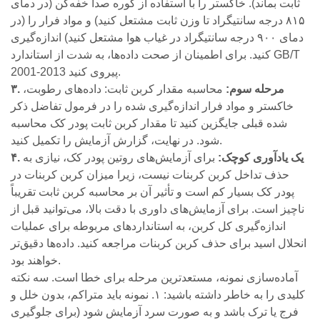
ثابت بماند). خاکستر را با استفاده از کوره صدا خفه‌کن (در دمای
۸۱۵ درجه سانتیگراد تا وزن ثابت مشتعل کنید) و مواد فرار را (در
دمای ۹۰۰ درجه سانتیگراد در غیاب هوا مشتعل کنید) اندازه‌گیری
کنید. برای اطمینان از صحت داده‌ها، به شدت از استاندارد GB/T
2001-2013 پیروی کنید.
۳. مرحله سوم:
محاسبه مقدار کربن ثابت: داده‌های رطوبت،
خاکستر و مواد فرار اندازه‌گیری شده را در فرمول تفاضل ذکر
شده قبلی جایگزین کنید تا مقدار کربن ثابت پودر کک محاسبه
شود. در نهایت، گزارش آزمایش را تکمیل کنید.
۴. یک یادآوری کوچک:
برای آزمایش‌های روتین پودر کک، نیازی به
حذف تداخل کربن کربنات نیست، زیرا میزان کربن کربنات در
پودر کک بسیار کم است و تأثیر آن بر محاسبه کربن ثابت تقریباً
ناچیز است. برای آزمایش‌های داوری با دقت بالا، می‌توانید قبل از
اندازه‌گیری کل کربن، به استانداردهای مربوطه برای عملیات
انحلال اسید برای حذف کربن کربنات مراجعه کنید. داده‌ها دقیق‌تر
خواهند بود.
آماده‌سازی نمونه، مستعدترین مرحله برای خطا است. سه نکته
کلیدی را به خاطر داشته باشید: ۱. نمونه باید متراکم، بدون خلل و
فرج یا ترک باشد و به صورت سرد آزمایش شود (برای جلوگیری