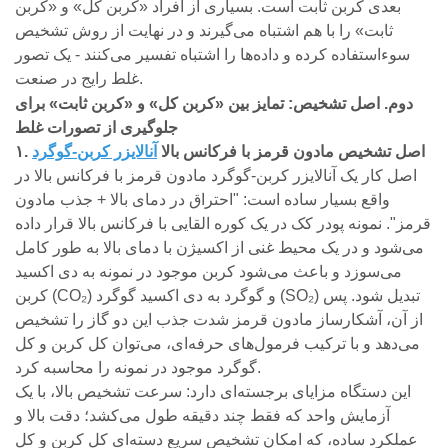
بعدی کربن ثابت است. بسیاری از افراد «کربن کل» و «کربن
ثابت» را با هم اشتباه می‌گیرند و در نهایت از روش تشخیص
سوءاستفاده کرده و داده‌ها را اشتباه تفسیر می‌کنند - یک تصور
غلط رایج در صنعت.
دوم. اصل تشخیص: تمایز بین «کربن کل» و «کربن ثابت» برای
جلوگیری از تصورات غلط
۱. اصل تشخیص مادون قرمز با فرکانس بالا
آنالایزر کربن-گوگرد
اصل کار یک آنالایزر کربن-گوگرد مادون قرمز با فرکانس بالا در
واقع بسیار ساده است: "احتراق در دمای بالا + جذب مادون
قرمز". نمونه پودر کک در یک کوره القایی با فرکانس بالا قرار داده
می‌شود و در یک محیط غنی از اکسیژن با دمای بالا به طور کامل
می‌سوزد و باعث می‌شود کربن موجود در نمونه به دی اکسید
کربن (CO₂) و گوگرد به دی اکسید گوگرد (SO₂) تبدیل شود. پس
از آن، آشکارساز مادون قرمز شدت جذب این دو گاز را تشخیص
می‌دهد و با ترکیب فرمول‌های حرفه‌ای، می‌توان کل کربن و کل
گوگرد موجود در نمونه را محاسبه کرد.
این دستگاه مزایای برجسته‌ای دارد: سرعت تشخیص بالا، با یک
آزمایش واحد که فقط چند دقیقه طول می‌کشد؛ دقت بالا و
عملکرد ساده، که امکان تشخیص سریع دسته‌ای کل کربن و کل