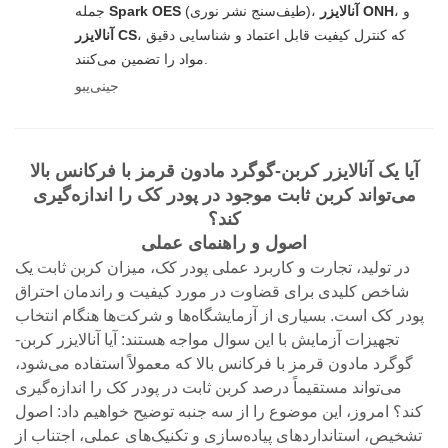
، و
آنالایزر ONH
(طیف‌سنج نشر نوری)،
Spark OES
جمله
، که کنترل کیفیت قابل اعتماد و شناسایی دقیق
آنالایزر CS
مواد را تضمین می‌کنند.
جینی‌یبو
آیا یک آنالایزر کربن-گوگرد مادون قرمز با فرکانس بالا
می‌تواند کربن ثابت موجود در پودر کک را اندازه‌گیری
کند؟
اصول و راهنمای عملی
در تولید، تجارت و کاربرد عملی پودر کک، میزان کربن ثابت یک
شاخص کلیدی برای قضاوت در مورد کیفیت و راندمان احتراق
پودر کک است. بسیاری از آزمایشگاه‌ها و شرکت‌ها هنگام انتخاب
تجهیزات آزمایش با این سوال مواجه هستند: آیا آنالایزر کربن-
گوگرد مادون قرمز با فرکانس بالا که معمولاً استفاده می‌شود،
می‌تواند مستقیماً درصد کربن ثابت در پودر کک را اندازه‌گیری
کند؟ امروز، این موضوع را از سه جنبه توضیح خواهیم داد: اصول
تشخیص، استانداردهای پیاده‌سازی و تکنیک‌های عملی، اجتناب از