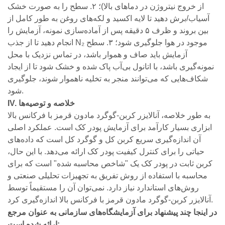
از خروج نیتروژن در دماهای بالا)؛ ۲. سطح را به صورت خشک
آسیاب/برش دهید تا لایه اکسید و لکه‌های روغن به طور کامل از
بین بروند و ظرف ۵ دقیقه پس از آماده‌سازی نمونه، آزمایش را
انجام دهید تا از جذب N₂ موجود در هوا جلوگیری شود؛ ۳. سطح
آزمایش باید صاف و هموار باشد، در تماس نزدیک با محل
نمونه‌گیری باشد، با اتانول بی‌آب پاک شده و خشک شود تا از ایجاد
شکاف‌هایی که می‌توانند منجر به تخلیه ناهموار شوند، جلوگیری
شود.
IV. خلاصه و توصیه‌ها
به طور خلاصه، آنالایزر کربن-گوگرد مادون قرمز با فرکانس بالا
ابزاری بسیار کارآمد برای آزمایش پودر کک است. عملکرد اصلی
آن اندازه‌گیری سریع کربن کل و گوگرد کل است که داده‌های
حیاتی را برای کنترل کیفیت پودر کک ارائه می‌دهد. با این حال،
کربن ثابت در پودر کک یک "شاخص محاسبه شده" است که برای
محاسبه با استفاده از روش تفریق به تجهیزات تحلیلی صنعتی و
روش‌های استاندارد نیاز دارد. نمی‌توان آن را مستقیماً توسط
آنالایزر کربن-گوگرد مادون قرمز با فرکانس بالا اندازه‌گیری کرد.
در اینجا چند پیشنهاد برای آزمایشگاه‌های سازمانی به عنوان مرجع
ارائه شده است: