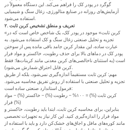
گوگرد در پودر کک را فراهم می‌کند. این دستگاه معمولاً در
آزمایش‌های روزانه در صنایع متالورژی، زغال سنگ و شیمیایی
استفاده می‌شود.
۲. تعریف و منطق تشخیص کربن ثابت
«کربن ثابت» موجود در پودر کک، یک شاخص خاص است که در
تجزیه و تحلیل صنعتی زغال سنگ و کک استفاده می‌شود. به
عبارت ساده، این مقدار کربن جامد باقی مانده پس از سوختن
پودر کک در دماهای بالا برای حذف رطوبت، خاکستر و مواد فرار
است (به استثنای ناخالصی‌های کربن معدنی مانند کربنات‌ها؛ فقط
کربن قابل احتراق شمارش می‌شود).
مهم: کربن ثابت مستقیماً اندازه‌گیری نمی‌شود، بلکه از طریق
تجزیه و تحلیل صنعتی با استفاده از روش تفریق محاسبه می‌شود.
فرمول استاندارد صنعتی ساده است:
کربن ثابت (%) = ۱۰۰% − رطوبت (%) − خاکستر (%) − مواد
فرار (%)
بنابراین، برای محاسبه کربن ثابت، ابتدا باید رطوبت، خاکستر و
مواد فرار را اندازه‌گیری کنید. این کار نیاز به تجهیزات تخصصی
مانند کوره‌های مافل و اجاق‌های خشک‌کن دارد و باید با استفاده از