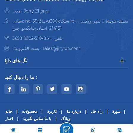
مدیر : Jerry Zhang
نشانی: no. 35 جینگu200cشنگ rd., منطقه هویشان, شهر ووکسی,
214151, استان جیانگسو, چین
تلفن :
+86-510-8322 3658
sales@jinyibo.com
پست الکترونیک :
تگ های داغ
ما را دنبال کنید :
مورد
راه حل
درباره ما
کاربرد
محصولات
خانه
وبلاگ
با ما تماس بگیرید
اخبار
© کپی رایت © 2026 Wuxi Jinyibo Instrument Technology Co.,Ltd