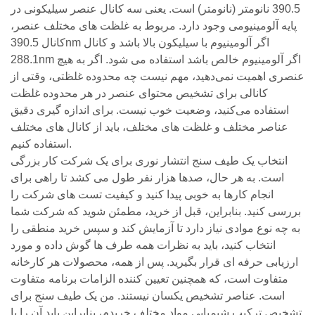
390.5 نانومتر (نانومتر) است. یعنی سه کانال عنصر سیلیکونی در
پایه آلومینیومی وجود دارد. مربوط به غلظت های مختلف عنصر،
کانال 390.5nm اگر آلومینیوم با سیلیکون بالا باشد و کانال
288.1nm اگر آلومینیوم خالص باشد استفاده می شود. اگر به هیچ
عنصری اهمیت نمی‌دهید، مهم نیست چه محدوده غلظتی، وقتی از
کانالی برای تشخیص محتوای عنصر در هر محدوده غلظت
استفاده می‌کنید، وضعیت خوب نیست. برای اندازه گیری دقیق
عناصر مختلف و غلظت های مختلف، باید از کانال های مختلف
استفاده کنیم.
انتخاب یک طیف سنج انتشار نوری برای یک شرکت کار بزرگی
است. به هر حال، صدها هزار نفر طول می کشد تا راهی برای
انجام کارها به خوبی پیدا کنید و کیفیت تست های شرکت را
بررسی کنید. بنابراین، قبل از خرید، مطمئن شوید که شرکت شما
به چه نوع موادی نیاز دارد تا آزمایش کند و سپس خرید منطقی را
انتخاب کنید، باید به نظرات همه طرف ها گوش داده و مورد
ارزیابی حرفه ای قرار بگیرید. پس از همه، محصولات هر کارخانه
متفاوت است، که همچنین تعیین کننده الزامات برنامه متفاوت
است. عناصر تشخیص یکسان نیستند. من یک طیف سنج برای
تشخیص ترکیب شیمیایی مواد مختلف خریدم، بنابراین باید آن را با