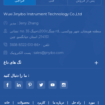
پس از فروش
فنی
حراجی
Wuxi Jinyibo Instrument Technology Co.,Ltd
مدیر : Jerry Zhang
نشانی: no. 35 جینگu200cشنگ rd., منطقه هویشان, شهر ووکسی,
214151, استان جیانگسو, چین
تلفن :
+86-510-8322 3658
sales@jinyibo.com
پست الکترونیک :
تگ های داغ
ما را دنبال کنید :
مورد
راه حل
درباره ما
کاربرد
محصولات
خانه