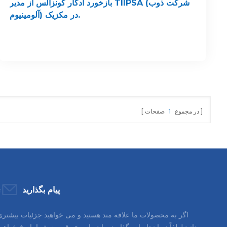
بازخورد ادگار گونزالس از مدیر TIIPSA (شرکت ذوب
آلومینیوم) در مکزیک.
در مجموع
1
صفحات
پیام بگذارید
اگر به محصولات ما علاقه مند هستید و می خواهید جزئیات بیشتری
بدانید,لطفاً در اینجا پیام بگذارید, ما در اسرع وقت به شما پاسخ خواهی