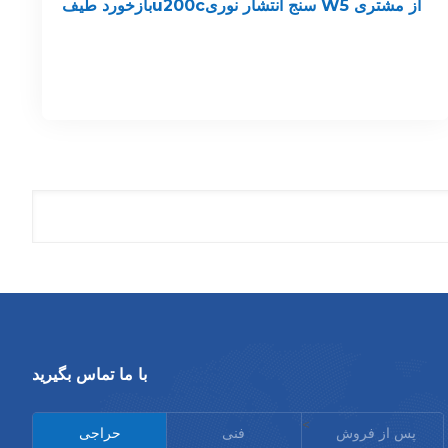
بازخورد طیفu200cسنج انتشار نوری W5 از مشتری
با ما تماس بگیرید
<
پس از فروش
فنی
حراجی