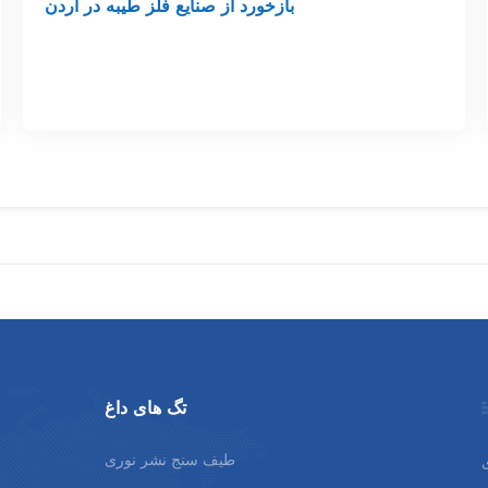
بازخورد از صنایع فلز طیبه در اردن
تگ های داغ
طیف سنج نشر نوری
م