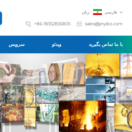
فارسی
زبان :
+86-18352836805
sales@jinyibo.com
با ما تماس بگیرید
ویدئو
سرویس