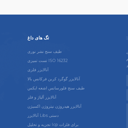
تگ های داغ
طیف سنج نشر نوری
م
تست تمیزی ISO 16232
آنالایزر فلزی
آنالایزر گوگرد کربن فرکانس بالا
طیف سنج فلورسانس اشعه ایکس
آنالایزر آلیاژ و فلز
آنالایزر هیدروژن نیتروژن اکسیژن
آنالایزر Libs دستی
تجزیه و تحلیل Icp برای فلزات