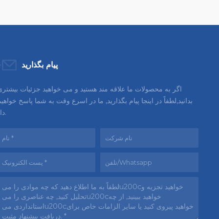
پیام بگذارید
اگر به محصولات ما علاقه مند هستید و می خواهید جزئیات بیشتری
بدانید,لطفاً در اینجا پیام بگذارید, ما در اسرع وقت به شما پاسخ خواهی
داد.