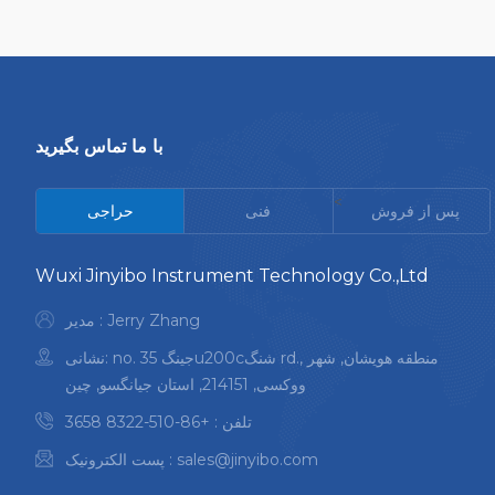
با ما تماس بگیرید
<
پس از فروش
فنی
حراجی
Wuxi Jinyibo Instrument Technology Co.,Ltd
مدیر : Jerry Zhang
نشانی: no. 35 جینگu200cشنگ rd., منطقه هویشان, شهر
ووکسی, 214151, استان جیانگسو, چین
تلفن :
+86-510-8322 3658
sales@jinyibo.com
پست الکترونیک :