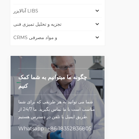
آنالایزر LIBS
تجزیه و تحلیل تمیزی فنی
CRMS و مواد مصرفی
چگونه ما میتوانیم به شما کمک
کنیم
شما می توانید به هر طریقی که برای شما
مناسب است با ما تماس بگیرید. ما 24/7 از
طریق ایمیل یا تلفن در دسترس هستیم.
Whatsapp : +86-18352836805