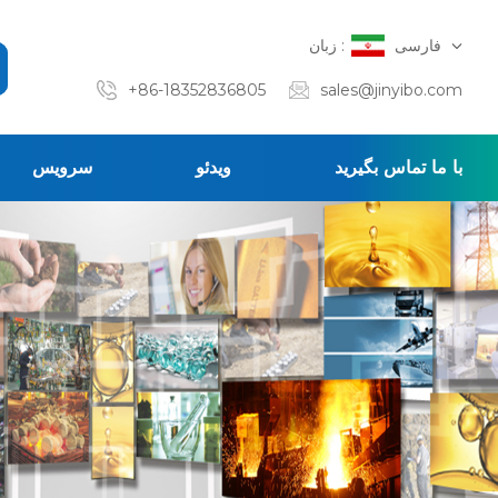
فارسی
زبان :
+86-18352836805
sales@jinyibo.com
با ما تماس بگیرید
ویدئو
سرویس