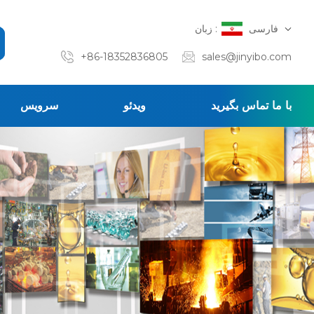
فارسی
زبان :
+86-18352836805
sales@jinyibo.com
با ما تماس بگیرید
ویدئو
سرویس