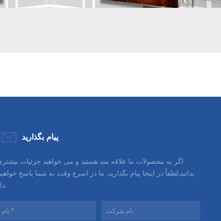
پیام بگذارید
اگر به محصولات ما علاقه مند هستید و می خواهید جزئیات بیشتری
بدانید,لطفاً در اینجا پیام بگذارید, ما در اسرع وقت به شما پاسخ خواهی
داد.