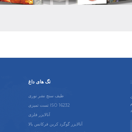
تگ های داغ
طیف سنج نشر نوری
م
تست تمیزی ISO 16232
آنالایزر فلزی
آنالایزر گوگرد کربن فرکانس بالا