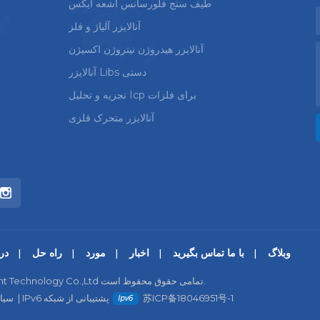
طیف سنج فلورسانس اشعه ایکس
آنالایزر آلیاژ و فلز
آنالایزر هیدروژن نیتروژن اکسیژن
آنالایزر Libs دستی
تجزیه و تحلیل Icp برای فلزات
آنالایزر متحرک فلزی
وبلاگ
با ما تماس بگیرید
اخبار
مورد
راه حل
درب
© کپی رایت © 2026 Wuxi Jinyibo Instrument Technology Co.,Ltd تمامی حقوق محفوظ است.
苏ICP备18046951号-1
IPv6 پشتیبانی از شبکه
|
سیا