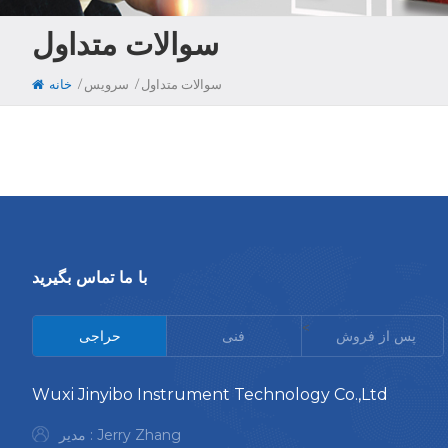
سوالات متداول
/
/
سوالات متداول
سرویس
خانه
با ما تماس بگیرید
<
پس از فروش
فنی
حراجی
Wuxi Jinyibo Instrument Technology Co.,Ltd
مدیر : Jerry Zhang