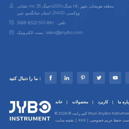
نشانی: no. 35 جینگu200cشنگ rd., منطقه هویشان, شهر
ووکسی, 214151, استان جیانگسو, چین
تلفن :
+86-510-8322 3658
sales@jinyibo.com
پست الکترونیک :
ما را دنبال کنید :
اره ما
کاربرد
محصولات
خانه
ست حفظ حریم خصوصی
|
Xml
|
نقشه سایت