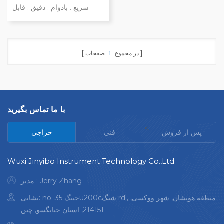
سریع . بادوام . دقیق . قابل
اعتماد, تجزیه و تحلیل درجه فلز
با بهره وری بالا تنها در 1 ثانیه
برای اکثر آلیاژها ایده برای
در مجموع
1
صفحات
جداسازی ضایعات فلزات
شناسایی مواد مثبت (pmi)
ایمن و غیر تابشی هزینه مالک
پایین به ویژه برای تجزیه و
تحلیل گرید و ترکیب آلیاژ
با ما تماس بگیرید
آلومینیوم
<
پس از فروش
فنی
حراجی
Wuxi Jinyibo Instrument Technology Co.,Ltd
مدیر : Jerry Zhang
نشانی: no. 35 جینگu200cشنگ rd., منطقه هویشان, شهر ووکسی,
214151, استان جیانگسو, چین