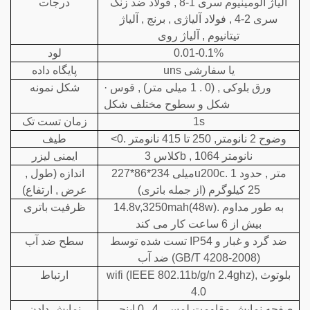
آلیاژ آلومینیوم سری 1-8 , فولاد ضد زنگ
درجات
سری 2-4 , فولاد آلیاژی , برنج , آلیاژ
تیتانیوم , آلیاژ روی
0.01-0.1%
لود
uns یا سفارشی
پایگاه داده
· ورق بلوکی , (0 . 1 میلی متر) , قوس
شکل نمونه
شکل و سطوح مختلف شکل
1s
زمان تست تک
<0. وضوح 2 نانومتر, 250 تا 415 نانومتر
طیف
کلاس 3b , 1064 نانومتر
ایمنی لیزر
227*86*234 میلیu200cمتر , حدود 1 .
اندازه (طول ,
25 کیلوگرم (از جمله باتری)
عرض , ارتفاع)
14.8v,3250mah(48w). به طور مداوم
ظرفیت باتری
بیش از 6 ساعت کار می کند
تست شده توسط IP54 ضد گرد و غبار و
سطح ضد آب
ضد آب (GB/T 4208-2008)
wifi (IEEE 802.11b/g/n 2.4ghz), بلوتوث
ارتباط
4.0
صفحه نمایش مقاومت لمسی 4 . 0 اینچی ,
نمایش دادن