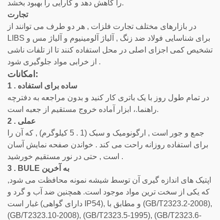
را کاهش دهد و کارایی را بهبود بخشد.
تجارت
در بازارهای مختلف تجارت فلزات , هر دو طرف می توانند از
LIBS برای شناسایی فولاد ضد زنگ , آلیاژ آلومینیوم و آلیاژ مس و
تشخیص کمی اجزای اصلی در محل استفاده کنند تا از تلفات ناشی
از خرابی مواد جلوگیری شود .
امکانات:
1 . ساده برای استفاده
در تمام طول روز با یک باتری کار کنید و بدون مراجعه به دفترچه
راهنما.، ابزار آماده خروج مستقیم از جعبه است.
2 . عملی
جمع و جور است , ارگونومیک و سبک (1 . 5 کیلوگرم) , که آن را
برای استفاده روزانه راحت می کند . خواندن صفحه نمایش آسان
است , حتی در نور مستقیم خورشید .
3 . BULE به آخرین
اپتیک های اندازه گیری آن توسط شیشه نمونه محافظت می شود,
که یکی از سخت ترین مواد موجود است. همچنین ضد آب و گرد و
غبار است (دارای گواهی IP54), و مطابق با (GB/T2323.2-2008),
(GB/T2323.10-2008), (GB/T2323.5-1995), (GB/T2323.6-