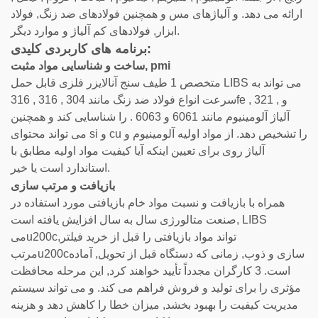
ارائه می دهد. و آلیاژهای مس و همچنین فولادهای ضد زنگ, فولاد
ابزار, فولادهای کم آلیاژ و موارد دیگر.
برنامه های کاربردی کلیدی:
ساخت و شناسایی مواد مثبت, pmi
متخصص 1
طیف سنج آنالایزر فلزی قابل حمل LIBS می تواند به
سرعت انواع فولاد ضد زنگ مانند 304 , 316 , 316fe , 321 , و
آلیاژ آلومینیوم مانند 6061 و 6063 . را شناسایی کند و همچنین
می تواند محتوای si و cu را تشخیص دهد. از مواد اولیه آلومینیوم و
آلیاژ روی برای تعیین اینکه آیا کیفیت مواد اولیه مطابق با
استاندارد است یا خیر.
بازیافت و مرتب سازی
همراه با بازیافت و نسبت مواد خام بازیافتی مورد استفاده در
صنعت متالورژی سال به سال افزایش یافته است, LIBS
میu200cتواند مواد بازیافتی را قبل از خرید فیلتر,
مرتبu200cسازی و ذوب, زمانی که دستگاه قبل از تحویل, آماده
است. 3 کارگران مجدداً تأیید خواهند کرد, این مرحله محافظت
مؤثری را برای تولید و فروش فراهم می کند. و می تواند سیستم
مدیریت کیفیت را بهبود بخشد, میزان خطا را کاهش دهد و هزینه