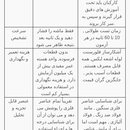
کارکنان باید تحت
آموزش های دقیق
قرار گیرند و سپس به
سر کار بروند.
زمان تست طولانی ,
فقط ماشه را فشار
سرعت
10 تا 60 ثانیه در هر
دهید و یک ثانیه بعد
تشخیص
آزمون
نتیجه ظاهر می شود.
آشکارساز فلورسنت
بدون قطعات
هزینه تعمیر
لوله اشعه ایکس, همه
فرسوده, واحد هسته
و نگهداری
قابل مصرف هستند,
عمر مفیدی بیش از
قطعات آسیب پذیر ,
یک میلیون آزمایش
جایگزین گران قیمت
دارد, و هزینه نگهداری
در استفاده معمولی
بسیار کم است.
برای شناسایی عناصر
تقریباً تمام عناصر
عنصر قابل
فلزی سنگین , مانند
فلزی را پوشش می
تجزیه و
فولاد ضد زنگ , فولاد
دهد و می توان از آن
تحلیل
آلیاژی , مهم است اما
برای شناسایی درجه
برای آزمایش عناصر
ها و اجزاء استفاده