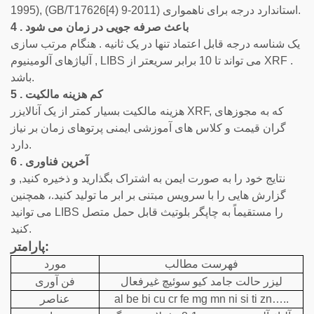
1995), (GB/T17626[4) 9-2011) استاندارد درجه برای ناهمواری.
4 . باعث صرفه جویی در زمان می شود
یک شناسه درجه قابل اعتماد تنها در یک ثانیه . هنگام مرتب سازی
آلیاژهای آلومینیوم , LIBS می تواند تا 10 برابر سریعتر از XRF .
باشد.
5 . کم هزینه مالکیت
هزینه مالکیت بسیار کمتر از یک آنالایزر XRF, که به مجوزهای
گران قیمت و کلاس های آموزشی ایمنی پرتوهای زمان بر نیاز
دارد.
6 . آخرین فناوری
نتایج خود را به صورت ایمن به اشتراک بگذارید و ذخیره کنید, و
گزارش هایی را با سرویس مبتنی بر ابر ما تولید کنید.، همچنین
می توانید LIBS را مستقیماً به چاپگر بلوتیث قابل حمل متصل
کنید.
پارامتر:
فهرست مطالب
مورد
لیزر حالت جامد کیو سوئیچ غیرفعال
فن آوری
al be bi cu cr fe mg mn ni si ti zn…..
عناصر