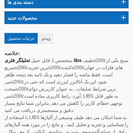
دسته بندی ها
محصولات جدید
ویدئو
جزئیات محصول
خلاصه:
طیفu200cسنج یکی از
تحلیلگر فلزی libs
متخصص 1 قابل حمل
سریعu200cترین تجزیهu200cکنندهu200cهای فلزات در جهان
است. فقط ماشه را فشار دهید و یک ثانیه بعد نتیجه ظاهر
میu200cشود. این یک آنالایزر لیزری است که حتی در
سختu200cترین شرایط ضایعات . به عنوان کاربرش دوام
میu200cآورد. رابط کاربری ساده است, LIBS به طور قابل
توجهی خطای کاربر را کاهش می دهد, بنابراین شما نتایج بسیار
دقیق و منسجمتری دریافت می کنید.
با استفاده از LIBS به شما امکان می دهد طیف وسیعی از آلیاژها
را شناسایی و تجزیه و تحلیل کنید . و نتایج را در مورد همه آلیاژهای
رایج , از جمله آلومینیوم , منیزیم , تیتانیوم , کبالت , کروم , نیکل ,