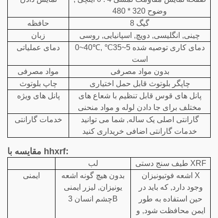
وضوح 320 * 480
8 گیگ
حافظه
چینی, انگلیسی, دویچ, اسپانیایی, روسی
زبان
0~40℃, دمای کاری توصیه شده 5~35℃
دمای عملیاتی
است
بدون مواد مصرفی
مواد مصرفی
چاپگر بلوتوث قابل حمل اختیاری
چاپ بلوتوث
پانل های قوس قابل تنظیم با شعاع های
پانل های ویژه
مختلف برای جا دادن لوله و مواد منحنی
گارانتی اصلی یک ساله, شما می توانید
خدمات گارانتی
خدمات گارانتی اضافی خریداری کنید
مقایسه با hhxrf:
طیف سنج دستی XRF
لب
اشعه فوتیونیزان X
بدون هیچ گونه اشعه
ایمنی
وجود دارد, که باید در
یونیزان, لیزر ایمنی
حین استفاده به طور
چشم انسان 3B
ایمن محافظت شود, و