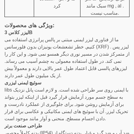
سبک مانند mg , al .
کرد
مناسب نیست.
ویژگی های محصولات:
لیزر کلاس 3B
ما از فناوری لیزر ایمنی مبتنی بر پالس پرانرژی استفاده می
کنیم, خطر تشعشعات یونیزان بدون فلورسانس (XRF) . لیزر پس
از متمرکز شدن در مسیر نوری دیگر همسو نمی شود, و این کار را
نمی کند. در طول استفاده معمولی به چشم آسیب می رساند.
لیزرهای پالسی قابل اعتماد طول عمر بالایی دارند و معمولاً بیش
از یک میلیون طول عمر دارند.
سوئیچ ایمنی لیزری
libs با ایمنی روی سر طراحی شده است. و لازم است پانل نزدیک
به سطح جسم مورد آزمایش قرار گیرد قبل از اینکه لیزر بتواند
برای آزمایش روشن شود, برای جلوگیری از عملکرد نادرست و
تحریک لیزر. آن با سوئیچ های ایمنی مکانیکی و عکاسی برای قرار
دادن اجسام مسطح, منحنی و آوار مانند موجود است.
طراحی صنعت برتر
بدنه کاملاً محصور (IP54) ضد آب و ضد گرد و غبار. بدنه دستگاه از