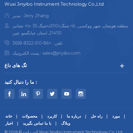
Wuxi Jinyibo Instrument Technology Co.,Ltd
ایمن و بدون تشعشع
ایمن و غیر تابشی
هزینه مالک پایین
هزینه مالک پایین
مدیر : Jerry Zhang
مخصوصاً برای آنالیز
به ویژه برای تجزیه و
نشانی: no. 35 جینگu200cشنگ rd., منطقه هویشان, شهر ووکسی,
درجه و ترکیب آلیاژ
تحلیل گرید و ترکیب
214151, استان جیانگسو, چین
آلومینیوم
آلیاژ آلومینیوم
تلفن :
+86-510-8322 3658
sales@jinyibo.com
پست الکترونیک :
تگ های داغ
ما را دنبال کنید :
مورد
راه حل
درباره ما
کاربرد
محصولات
خانه
وبلاگ
با ما تماس بگیرید
اخبار
© کپی رایت © 2026 Wuxi Jinyibo Instrument Technology Co.,Ltd