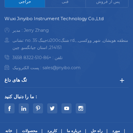
پس از فروش
فنی
حراجی
Wuxi Jinyibo Instrument Technology Co.,Ltd
مدیر : Jerry Zhang
نشانی: no. 35 جینگu200cشنگ rd., منطقه هویشان, شهر ووکسی,
214151, استان جیانگسو, چین
تلفن :
+86-510-8322 3658
sales@jinyibo.com
پست الکترونیک :
تگ های داغ
ما را دنبال کنید :
مورد
راه حل
درباره ما
کاربرد
محصولات
خانه