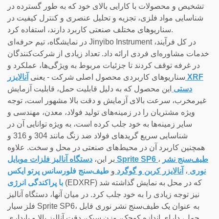
تشخیص و محصولات با کارایی بالای خود که به طور گسترده در
شناسایی مواد فلزی، تجزیه و تحلیل عنصری و کنترل کیفیت در
سناریوهای مختلف صنعتی کاربرد دارند، استفاده کرد.
در نمایشگاه، تیم حرفه‌ای Jinyibo Instrument در کل فرآیند،
خدمات مشاوره‌ای فردی ارائه داد. تعداد زیادی از شرکت‌کنندگان
در غرفه توقف کردند تا جزئیات مربوط به ویژگی‌ها، عملکرد و
سناریوهای کاربردی محصول اصلی شرکت - یعنی
آنالایزر XRF
دستی
این محصول که به دلیل قابلیت حمل، قابلیت آزمایش
غیرمخرب، سرعت بالای آزمایش و دقت بالا مشهور است، توجه
ویژه مشتریان را در زمینه‌های تولید فولاد، معدن، مهندسی و
سایر زمینه‌ها به خود جلب کرده است، به ویژه توانایی آن در
شناسایی سریع گریدهای فولاد ضد زنگ مانند 304 و 316 و
همچنین کاربرد آن در محیط‌های صنعتی در محل و سخت. علاوه
طیف‌سنج نشر
،
دستگاه آنالیز فلزات موبایل Sprite SP6
بر این،
نوری
،
آنالایزر کربن و گوگرد
و
طیف‌سنج فلورسانس پرتو ایکس
(EDXRF) که در محل به نمایش گذاشته شد
با پراکندگی انرژی
نیز توجه زیادی را به خود جلب کرد. در میان آنها، دستگاه آنالیز
فلز سیار Sprite SP6، به عنوان یک طیف‌سنج نشر نوری قابل
حمل، دارای اندازه کوچک، وزن سبک، دقت آنالیز بالا و پایداری