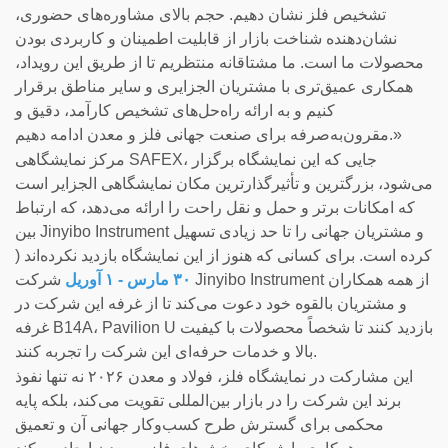
تشخیص فلز نشان دهیم. حجم بالای مشاوره‌های حضوری،
نشان‌دهنده شناخت بازار از قابلیت اطمینان و کاربردی بودن
محصولات ما است. ما مشتاقانه منتظریم تا از طریق این رویداد،
همکاری عمیق‌تری با مشتریان الجزایری و سایر مناطق برقرار
کنیم و به ارائه راه‌حل‌های تشخیص کارآمد، دقیق و
مقرون‌به‌صرفه برای صنعت جهانی فلز و معدن ادامه دهیم.»
مرکز نمایشگاهی SAFEX، جایی که این نمایشگاه برگزار
می‌شود، بزرگترین و تأثیرگذارترین مکان نمایشگاهی الجزایر است
که امکانات برتر و حمل و نقل راحت را ارائه می‌دهد، که ارتباط
بین Jinyibo Instrument و مشتریان جهانی را تا حد زیادی تسهیل
کرده است. برای کسانی که هنوز از این نمایشگاه بازدید نکرده‌اند (
۳۰ مارس - ۱ آوریل
شرکت Jinyibo Instrument از همه همکاران
و مشتریان بالقوه خود دعوت می‌کند تا از غرفه این شرکت در
غرفه B14A، Pavilion U بازدید کنند تا شخصاً محصولات با کیفیت
بالا و خدمات حرفه‌ای این شرکت را تجربه کنند.
این مشارکت در نمایشگاه فلز، فولاد و معدن ۲۰۲۶ نه تنها نفوذ
برند این شرکت را در بازار بین‌المللی تقویت می‌کند، بلکه پایه
محکمی برای گسترش طرح کسب‌وکار جهانی آن و تعمیق