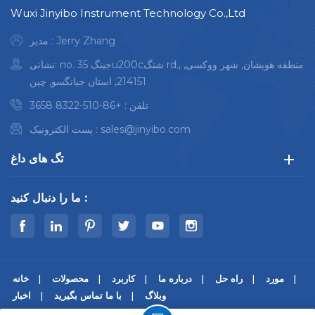
Wuxi Jinyibo Instrument Technology Co.,Ltd
مدیر : Jerry Zhang
نشانی: no. 35 جینگu200cشنگ rd., منطقه هویشان, شهر ووکسی,
214151, استان جیانگسو, چین
تلفن :
+86-510-8322 3658
sales@jinyibo.com
پست الکترونیک :
تگ های داغ
ما را دنبال کنید :
مورد
راه حل
درباره ما
کاربرد
محصولات
خانه
وبلاگ
با ما تماس بگیرید
اخبار