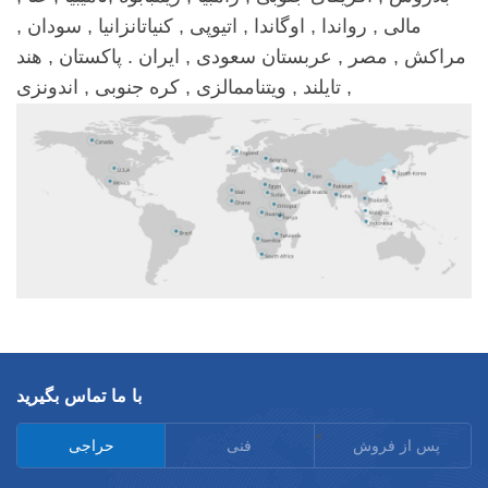
مالی , رواندا , اوگاندا , اتیوپی , کنیاتانزانیا , سودان ,
مراکش , مصر , عربستان سعودی , ایران . پاکستان , هند
, تایلند , ویتناممالزی , کره جنوبی , اندونزی
با ما تماس بگیرید
<
پس از فروش
فنی
حراجی