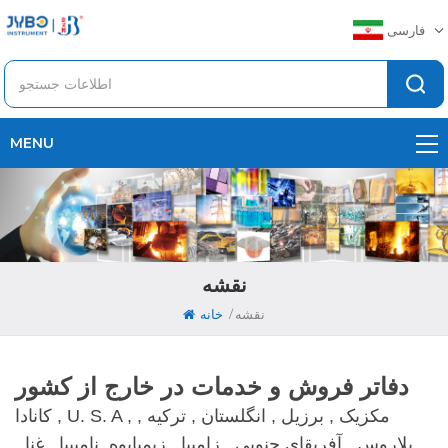
فارسی
MENU
نقشه
/
نقشه
خانه
دفاتر فروش و خدمات در خارج از کشور
کانادا , U. S. A , مکزیک , برزیل , انگلستان , ترکیه ,
بلاروس , آفریقای جنوبی , زامبیا , زیمبابوه ,نامیبیا , غنا ,