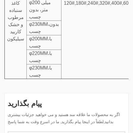
φ200 میلی
120#,180#,240#,320#,400#,600
کاغذ
متر، بدون
سنباده
چسب
مرطوب
φ230MM،بدون
و خشک
چسب
کاربید
φ200MM،با
سیلیکون
چسب
φ220MM،با
چسب
φ230MM،با
چسب
پیام بگذارید
اگر به محصولات ما علاقه مند هستید و می خواهید جزئیات بیشتری
بدانید,لطفاً در اینجا پیام بگذارید, ما در اسرع وقت به شما پاسخ
خواهیم داد.