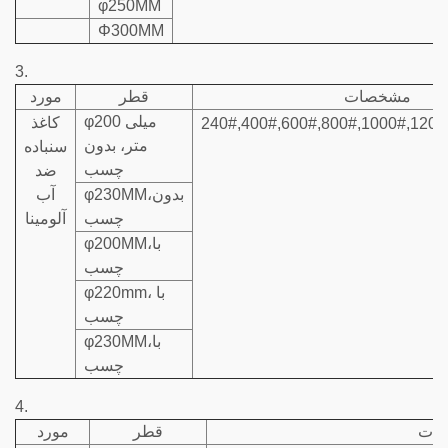
φ250MM
Φ300MM
3.
مشخصات
قطر
مورد
φ200 میلی
کاغذ
240#,400#,600#,800#,1000#,1200
متر، بدون
سنباده
چسب
ضد
φ230MM،بدون
آب
چسب
آلومینا
φ200MM،با
چسب
φ220mm، با
چسب
φ230MM،با
چسب
4.
ات
قطر
مورد