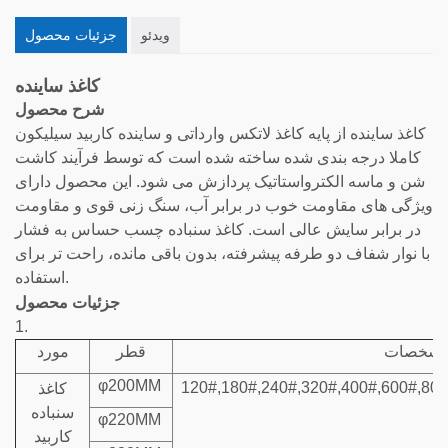
ویدئو
جزئیات محصول
کاغذ ساینده
شرح محصول
کاغذ ساینده از پایه کاغذ لاتکس وارداتی و ساینده کاربید سیلیکون
کاملا درجه بندی شده ساخته شده است که توسط فرآیند کاشت
شن و ماسه الکترواستاتیک پردازش می شود. این محصول دارای
ویژگی های مقاومت خوب در برابر آب، سنگ زنی قوی و مقاومت
در برابر سایش عالی است. کاغذ سنباده چسب حساس به فشار
با نوار شفاف دو طرفه پیشرفته، بدون باقی مانده، راحت تر برای
استفاده.
جزئیات محصول
1.
شخصات
قطر
مورد
φ200MM
120#,180#,240#,320#,400#,600#,80
کاغذ
سنباده
φ220MM
کاربید