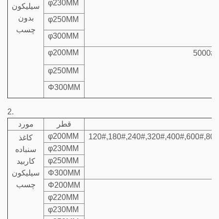
φ230MM
سیلیکون
بدون
φ250MM
چسب
φ300MM
φ200MM
5000#
φ250MM
Φ300MM
2.
قطر
مورد
φ200MM
120#,180#,240#,320#,400#,600#,80
کاغذ
φ230MM
سنباده
φ250MM
کاربید
Φ300MM
سیلیکون
چسب
Φ200MM
φ220MM
φ230MM