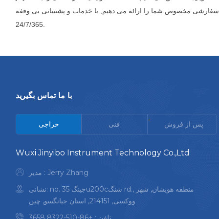
های سفارشی مخصوص شما را ارائه می دهیم, با خدمات و پشتیبانی بی وقفه
24/7/365.
با ما تماس بگیرید
<
پس از فروش
فنی
حراجی
Wuxi Jinyibo Instrument Technology Co.,Ltd
مدیر : Jerry Zhang
نشانی: no. 35 جینگu200cشنگ rd., منطقه هویشان, شهر
ووکسی, 214151, استان جیانگسو, چین
تلفن :
+86-510-8322 3658