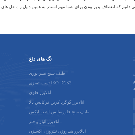
 ما می دانیم که انعطاف پذیر بودن برای شما مهم است, به همین دلیل راه حل 
تگ های داغ
طیف سنج نشر نوری
م
تست تمیزی ISO 16232
آنالایزر فلزی
آنالایزر گوگرد کربن فرکانس بالا
طیف سنج فلورسانس اشعه ایکس
آنالایزر آلیاژ و فلز
آنالایزر هیدروژن نیتروژن اکسیژن