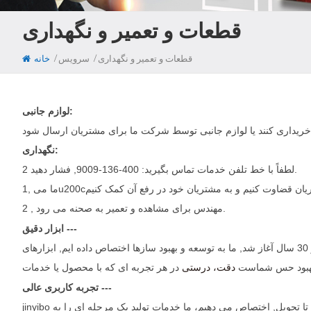
قطعات و تعمیر و نگهداری
/
/
قطعات و تعمیر و نگهداری
سرویس
خانه
لوازم جانبی:
نگهداری:
لطفاً با خط تلفن خدمات تماس بگیرید: 400-136-9009, فشار دهید 2.
2 , مهندس برای مشاهده و تعمیر به صحنه می رود.
ابزار دقیق ---
این کار با تعهد به ساخت ابزار دقیق. برای بیش از 30 سال آغاز شد, ما به توسعه و بهبود سازها اختصاص داده ایم, ابزارهای jinyibo را در سراسر جهان ترویج کرده ایم, و آنها را در هر زمینه صنعتی به کار برده ایم. , اما ما
ا بهبود حس شماست
دقت، درستی
تجربه کاربری عالی ---
jinyibo همیشه مشتریان را به عنوان اولویت شماره. 1 قرار می دهد. که ما نه تنها به پاسخگویی به تقاضای آنها, بلکه برای فراتر رفتن از آن. از طراحی تا تولید تا تحویل, اختصاص می دهیم، ما خدمات تولید یک مرحله ای را به