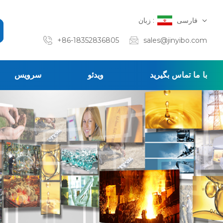
فارسی
زبان :
+86-18352836805
sales@jinyibo.com
با ما تماس بگیرید
ویدئو
سرویس