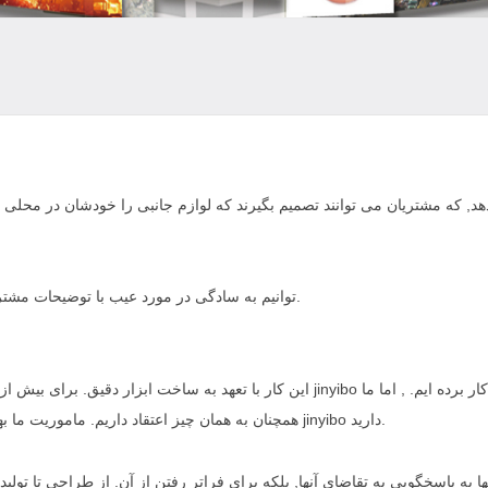
1, ما میu200cتوانیم به سادگی در مورد عیب با توضیحات مشتریان قضاوت کنیم و به مشتریان خود در رفع آن کمک کنیم.
در هر تجربه ای که با محصول یا خدمات jinyibo دارید.
همچنان به همان چیز اعتقاد داریم. ماموریت م