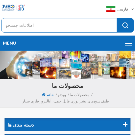
فارسی
MENU
محصولات ما
/
/
/
محصولات ما
ویدئو
خانه
طیف‌سنج‌های نشر نوری قابل حمل، آنالیزور فلزی سیار SPRITE SP6
دسته بندی ها