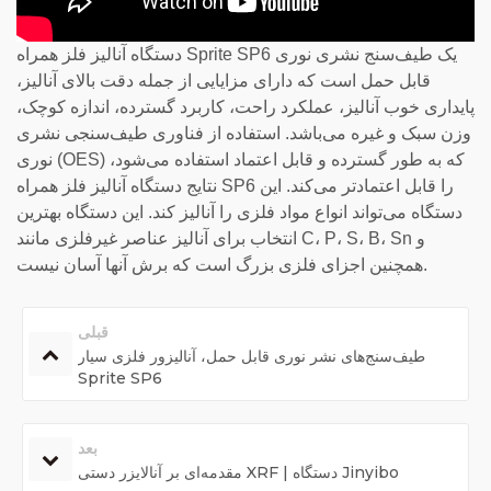
دستگاه آنالیز فلز همراه Sprite SP6 یک طیف‌سنج نشری نوری
قابل حمل است که دارای مزایایی از جمله دقت بالای آنالیز،
پایداری خوب آنالیز، عملکرد راحت، کاربرد گسترده، اندازه کوچک،
وزن سبک و غیره می‌باشد. استفاده از فناوری طیف‌سنجی نشری
نوری (OES) که به طور گسترده و قابل اعتماد استفاده می‌شود،
نتایج دستگاه آنالیز فلز همراه SP6 را قابل اعتمادتر می‌کند. این
دستگاه می‌تواند انواع مواد فلزی را آنالیز کند. این دستگاه بهترین
انتخاب برای آنالیز عناصر غیرفلزی مانند C، P، S، B، Sn و
همچنین اجزای فلزی بزرگ است که برش آنها آسان نیست.
قبلی
طیف‌سنج‌های نشر نوری قابل حمل، آنالیزور فلزی سیار
Sprite SP6
بعد
مقدمه‌ای بر آنالایزر دستی XRF | دستگاه Jinyibo