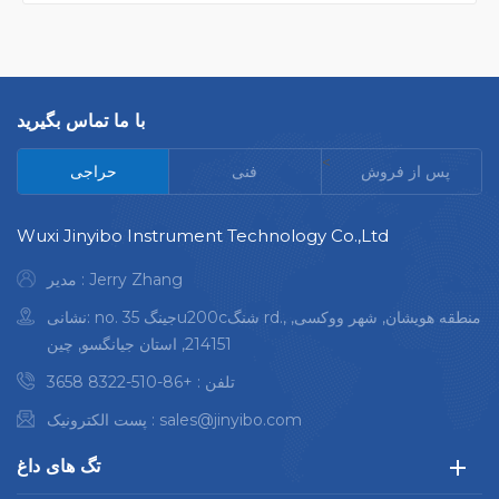
با ما تماس بگیرید
<
پس از فروش
فنی
حراجی
Wuxi Jinyibo Instrument Technology Co.,Ltd
مدیر : Jerry Zhang
نشانی: no. 35 جینگu200cشنگ rd., منطقه هویشان, شهر ووکسی,
214151, استان جیانگسو, چین
تلفن :
+86-510-8322 3658
sales@jinyibo.com
پست الکترونیک :
تگ های داغ