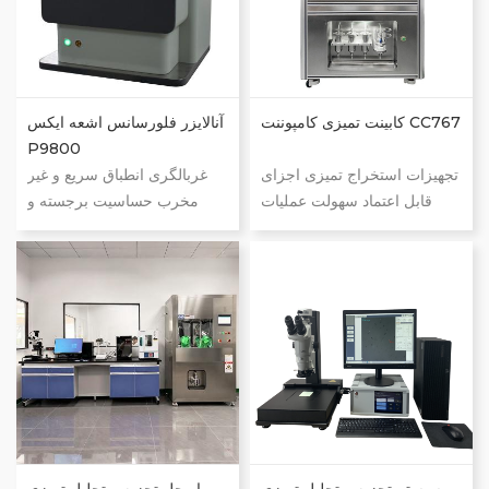
مقیاس کامل دمای ثابت کوره با
ناشناخته مسلط شوید حساسیت
دمای بالا فناوری تشخیص
فوق العاده منجر به افزایش
سیگنال مونوکسید کربن
دقت فاکتور 3 می شود هزینه
کاربردهای کلیدی: عمدتا در
اندازه گیری کم، کارکرد آسان
کابینت تمیزی کامپوننت CC767
فولاد، آهن، آلیاژ، ماسه هسته
آنالایزر فلورسانس اشعه ایکس
ریخته گری، فلزات غیر آهنی
P9800
استفاده می شود.
تجهیزات استخراج تمیزی اجزای
غربالگری انطباق سریع و غیر
قابل اعتماد سهولت عملیات
مخرب حساسیت برجسته و
محیط استخراج کنترل شده
محدودیت های تشخیص دقت و
(کابینت جریان آرام) قابلیت های
دقت قابل توجه کمتر از همیشه
تنظیم قابل برنامه ریزی
اندازه بگیرید به مجهولات بدون
خطاهای انسانی کمتری دخیل
توجه به مایع، جامد یا پودر بودن
است بدون خطر ناشی از
آنها تسلط پیدا کنید چه برگ
آلودگی متقابل محیطی کاهش
درخت، چه پلاستیک، روغن،
خطر آلودگی اپراتور متناسب با
گرانیت یا شیشه… محدوده
فضای موجود و اندازه اجزای
عنصری: Na-U
شما