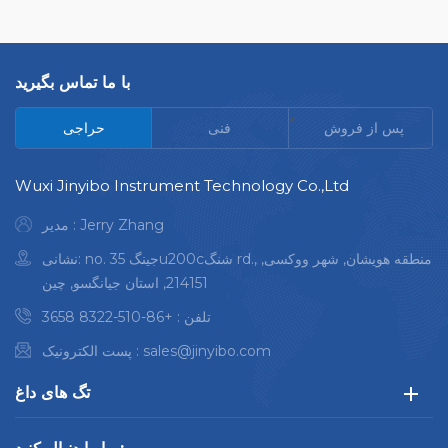
هر تصویر واضح و بدون درز
خطر آلودگی اپراتور متناسب با
است در صنایع قطعات خودرو،
فضای موجود و اندازه اجزای
هوافضا و روانکاری هیدرولیک
شما
با ما تماس بگیرید
استفاده می شود فولکس واگن،
بی ام و، جنرال موتورز، فورد و
<
پس از فروش
فنی
حراجی
سایر خودروسازان بزرگ را
راضی کنید
Wuxi Jinyibo Instrument Technology Co.,Ltd
مدیر : Jerry Zhang
نشانی: no. 35 جینگu200cشنگ rd., منطقه هویشان, شهر ووکسی,
214151, استان جیانگسو, چین
تلفن :
+86-510-8322 3658
sales@jinyibo.com
پست الکترونیک :
تگ های داغ