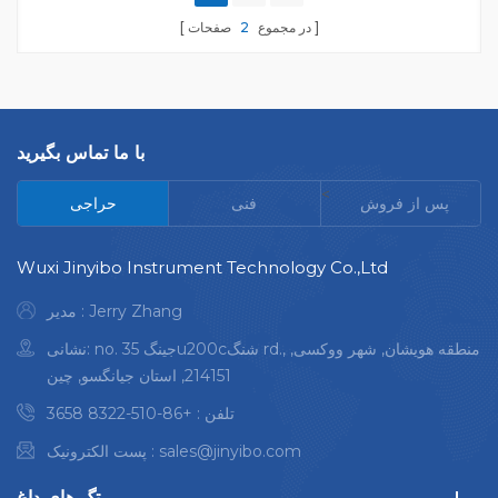
۷-۸ ثانیه.
ثانیه برای آلیاژ آلومینیوم.
در مجموع
2
صفحات
با ما تماس بگیرید
<
پس از فروش
فنی
حراجی
Wuxi Jinyibo Instrument Technology Co.,Ltd
مدیر : Jerry Zhang
نشانی: no. 35 جینگu200cشنگ rd., منطقه هویشان, شهر ووکسی,
214151, استان جیانگسو, چین
تلفن :
+86-510-8322 3658
sales@jinyibo.com
پست الکترونیک :
تگ های داغ