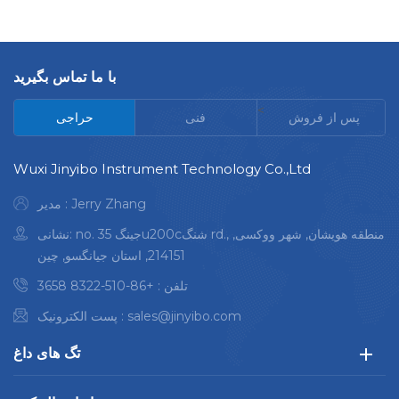
با ما تماس بگیرید
<
پس از فروش
فنی
حراجی
Wuxi Jinyibo Instrument Technology Co.,Ltd
مدیر : Jerry Zhang
نشانی: no. 35 جینگu200cشنگ rd., منطقه هویشان, شهر ووکسی,
214151, استان جیانگسو, چین
تلفن :
+86-510-8322 3658
sales@jinyibo.com
پست الکترونیک :
تگ های داغ