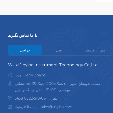
اگن، بی
د و سایر
ضی کنید
با ما تماس بگیرید
<
پس از فروش
فنی
حراجی
Wuxi Jinyibo Instrument Technology Co.,Ltd
مدیر : Jerry Zhang
نشانی: no. 35 جینگu200cشنگ rd., منطقه هویشان, شهر
ووکسی, 214151, استان جیانگسو, چین
تلفن :
+86-510-8322 3658
sales@jinyibo.com
پست الکترونیک :