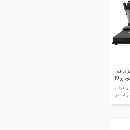
 فنی VDA
خودرو
ی فرآیند
ISO16232، VDA1 سیستم
یج آزمایش
ت عملکرد
مد جبران
ز است در
روانکاری