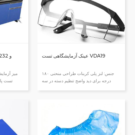
عینک آزمایشگاهی تست VDA19
جنس: لنز پلی کربنات طراحی منحنی ۱۸۰
میز آزمایش
درجه برای دید واضح تنظیم دسته در سه
تست پاک
حالت برای قرارگیری راحت طول قاب/تم:
رای
۱۳۶/۱۴۵ میلی‌متر قد/وزن: ۵۲ میلی‌متر / ۳۶
گرم
-نوار لبه پ