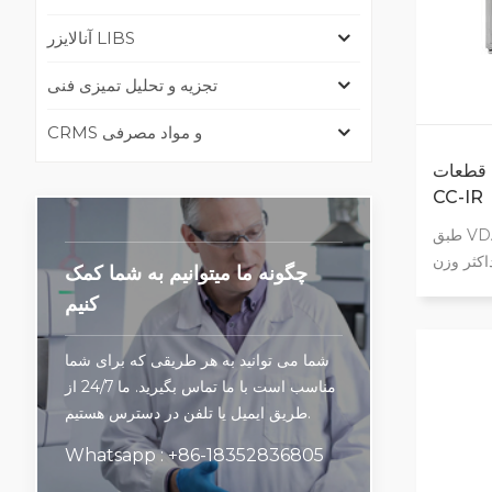
آنالایزر LIBS
تجزیه و تحلیل تمیزی فنی
CRMS و مواد مصرفی
ت VDA19.1
CC-IR
طبق VDA19.1، ISO16232 و استاندارد
اکثر وزن
چگونه ما میتوانیم به شما کمک
قابل تحمل برای محصول ۲۰۰ کیلوگرم
کنیم
‌کند که هیچ
ند. بدون
شما می توانید به هر طریقی که برای شما
 در کار.
مناسب است با ما تماس بگیرید. ما 24/7 از
گسترده.
طریق ایمیل یا تلفن در دسترس هستیم.
ده کردن
Whatsapp : +86-18352836805