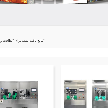
12 نتایج یافت شده برای "نظافت وی دی ای"