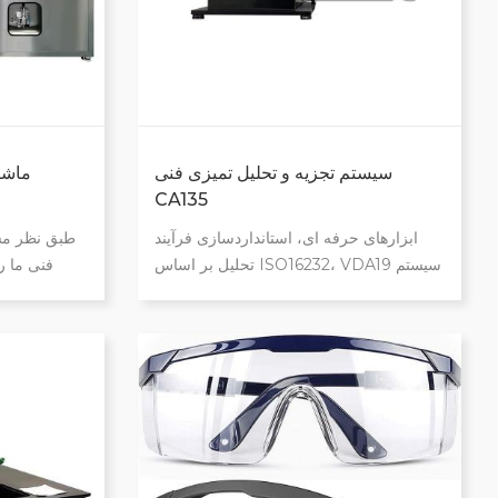
سیستم تجزیه و تحلیل تمیزی فنی
ماشی
CA135
ابزارهای حرفه ای، استانداردسازی فرآیند
طبق نظر مش
تحلیل بر اساس ISO16232، VDA19 سیستم
فنی ما ر
تست اندازه ذرات با کارایی بالا نتایج آزمایش
جمله ش
قابل ردیابی، تولید نتایج و گزارشات عملکرد
شستشوی
ساده، گرفتن تصاویر سریع و کارآمد جبران
دمیدن هو
خودکار، هر تصویر واضح و بدون درز است در
هدف دس
صنایع قطعات خودرو، هوافضا و روانکاری
هیدرولیک استفاده می شود فولکس واگن، بی
ام و، جنرال موتورز، فورد و سایر
خودروسازان بزرگ را راضی کنید