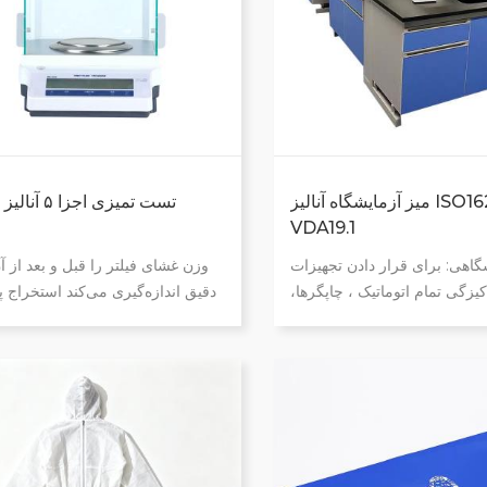
میز آزمایشگاه آنالیز ISO16232 و
تست تمیزی اجز
VDA19.1
گاهی: برای قرار دادن تجهیزات
وزن غشای فیلتر را قبل و بعد از آ
یزگی تمام اتوماتیک ، چاپگرها،
دقیق اندازه‌گیری می‌کند استخراج پ
انه‌ها، اجاق‌ها و خشک‌کن‌ها تخته
بدین ترتیب وزن آلاینده‌های ذره‌ای در اجزا.
ماشینکاری شده E1 سازگار با محیط زیست
ی وی سی -دستگیره‌های مخفی از
جنس PVC - ریل‌های بسته شدن خودکار سه
قسمتی با میرایی