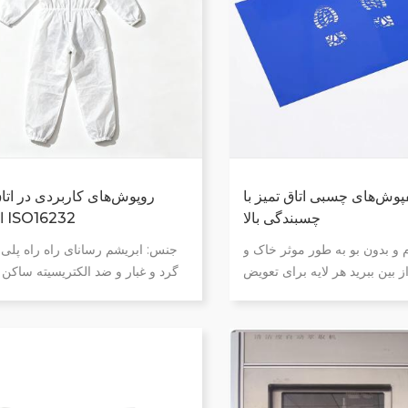
پوش‌های چسبی اتاق تمیز با
روپوش‌های کاربردی در اتاق 
چسبندگی بالا
استاندارد ISO16232
م و بدون بو به طور موثر خاک و
جنس: ابریشم رسانای راه راه پلی
از بین ببرید هر لایه برای تعویض
گرد و غبار و ضد الکتریسیته ساکن 
ره گذاری شده است مطابق با
برابر استریلیزاسیون در دمای بالا
استانداردهای فنی اتاق تمیز VDA19 و
استانداردهای بین‌المللی استاندار
ISO16232
تمیز کلاس ۱۰۰۰ زیپ ضخیم
دوام بیشتر مطابق با فنی
استانداردهای 