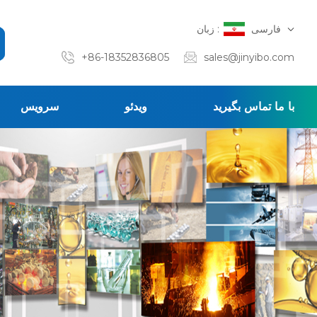
فارسی
زبان :
+86-18352836805
sales@jinyibo.com
با ما تماس بگیرید
ویدئو
سرویس