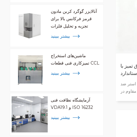
آنالایزر گوگرد کربن مادون
قرمز فرکانس بالا برای
تجزیه و تحلیل فلزات
بیشتر ببینید
ماشین‌های استخراج
تمیزکاری فنی قطعات CCL
تمیز با
بیشتر ببینید
 استر ضد
مقاوم در
 مطابق با
آزمایشگاه نظافت فنی
دهای اتاق
VDA19.1 و ISO 16232
 و بزرگ برای
بیشتر ببینید
 پاکیزگی
اتاق تمیز