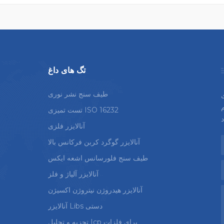
هیدرولیک استفاده می شود فولکس و
ام و، جنرال موتورز، فور
خودروسازان بزرگ را را
تگ های داغ
طیف سنج نشر نوری
م
تست تمیزی ISO 16232
آنالایزر فلزی
آنالایزر گوگرد کربن فرکانس بالا
طیف سنج فلورسانس اشعه ایکس
آنالایزر آلیاژ و فلز
آنالایزر هیدروژن نیتروژن اکسیژن
آنالایزر Libs دستی
تجزیه و تحلیل Icp برای فلزات