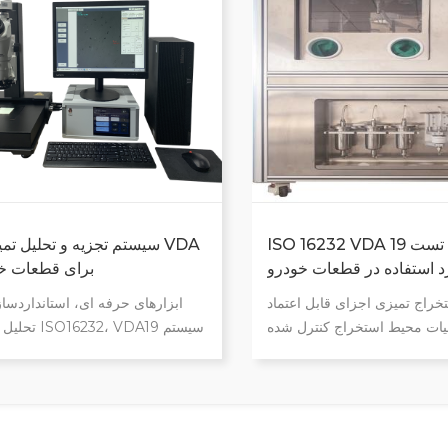
ISO 16232 VDA 19 تجهیزات تست
سیستم تجزیه و تحلیل تمیزی
د استفاده در قطعات خودرو
19 برای قطعات 
خراج تمیزی اجزای قابل اعتماد
ابزارهای حرفه ای، استانداردساز
ات محیط استخراج کنترل شده
تحلیل بر اساس 9
ان آرام) قابلیت های تنظیم قابل
تست اندازه ذرات با کارایی بالا نتا
زی خطاهای انسانی کمتری دخیل
قابل ردیابی، تولید نتایج و گزارشا
 خطر ناشی از آلودگی متقابل
ساده، گرفتن تصاویر سریع و کارآ
خطر آلودگی اپراتور متناسب
خودکار، هر تصویر واضح و بدون در
ضای موجود و اندازه اجزای شما
صنایع قطعات خودرو، هوافضا و 