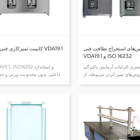
ن‌های استخراج نظافت فنی
کابینت تمیزکاری فنی قطعا
VDA19.1 و ISO 16232
تری الزامات آزمایش پاکیزگی
وش‌های تمیز کردن مربوطه، از
داخلی. بدون محدودیت وزنی و حد
ستشوی فشاری، اولتراسونیک،
 داخلی، شستشوی تکانشی و
شستشوی ۳۶۰ درجه تضمین می
ا را سفارشی می‌کنیم تا به این
آلودگی در هیچ گوشه‌ای باقی نما
ت یابیم. ای استخراج ذرات از
محدودیت در اندازه محصول و سهولت
قطعات و اجزا.
محدوده سرعت جریان قابل تنظیم 
ارائه خدمات سفارشی برای برآور
تمام نیازهای آزمایش.