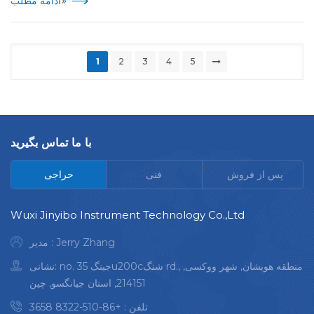
»
ادامه مطلب
1
2
3
4
5
با ما تماس بگیرید
<
پس از فروش
فنی
حراجی
Wuxi Jinyibo Instrument Technology Co.,Ltd
مدیر : Jerry Zhang
نشانی: no. 35 جینگu200cشنگ rd., منطقه هویشان, شهر ووکسی,
214151, استان جیانگسو, چین
تلفن :
+86-510-8322 3658