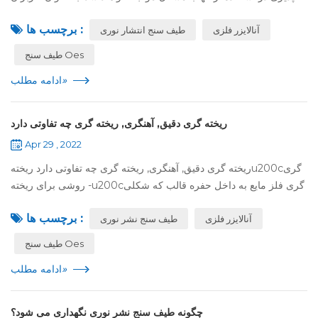
ابزار، اغلب فاقد دانش لازم در مورد تعمیر و نگهداری ابزار هستند. ما
برچسب ها :
آنالایزر فلزی
طیف سنج انتشار نوری
برخی ...
طیف سنج Oes
»
ادامه مطلب
ریخته گری دقیق, آهنگری, ریخته گری چه تفاوتی دارد
Apr 29 , 2022
ریخته گری دقیق, آهنگری, ریخته گری چه تفاوتی دارد ریختهu200cگری
- روشی برای ریختهu200cگری فلز مایع به داخل حفره قالب که شکلی
مناسب برای قطعه دارد و سرد کردن و انجماد آن برای
برچسب ها :
آنالایزر فلزی
بهu200cدستu200cآوردن یک قطع...
طیف سنج نشر نوری
طیف سنج Oes
»
ادامه مطلب
چگونه طیف سنج نشر نوری نگهداری می شود؟