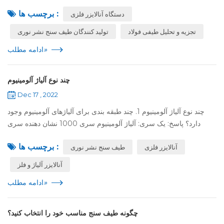
نصب، پس از فروش تماس می‌گیرند تا خرید برخی از لوازم جانبی
برچسب ها :
دستگاه آنالایزر فلزی
مرتبط مانند تهویه...
تجزیه و تحلیل طیفی فولاد
تولید کنندگان طیف سنج نشر نوری
»
ادامه مطلب
چند نوع آلیاژ آلومینیوم
Dec 17 , 2022
چند نوع آلیاژ آلومینیوم 1. چند طبقه بندی برای آلیاژهای آلومینیوم وجود
دارد؟ پاسخ: یک سری: آلیاژ آلومینیوم سری 1000 نشان دهنده سری
1050، 1060، 1100 است. سری 1000 حاوی آلومینیوم ترین سری در
برچسب ها :
آنالایزر فلزی
طیف سنج نشر نوری
بین تمامی سر...
آنالایزر آلیاژ و فلز
»
ادامه مطلب
چگونه طیف سنج مناسب خود را انتخاب کنید؟