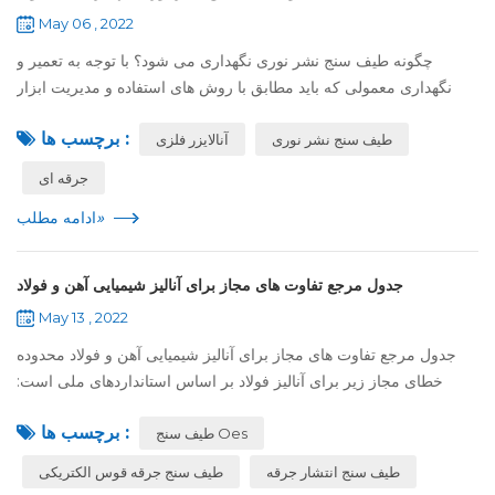
May 06 , 2022
چگونه طیف سنج نشر نوری نگهداری می شود؟ با توجه به تعمیر و
نگهداری معمولی که باید مطابق با روش های استفاده و مدیریت ابزار
انجام شود , موارد اصلی شامل روغن کاری , تمیز کردن , بست , بازرسی
برچسب ها :
طیف سنج نشر نوری
آنالایزر فلزی
بصری , و غیره ...
جرقه ای
»
ادامه مطلب
جدول مرجع تفاوت های مجاز برای آنالیز شیمیایی آهن و فولاد
May 13 , 2022
جدول مرجع تفاوت های مجاز برای آنالیز شیمیایی آهن و فولاد محدوده
خطای مجاز زیر برای آنالیز فولاد بر اساس استانداردهای ملی است:
کربن: مطابق با GB / T223.69-1997, گوگرد: مطابق با GB / T223.68-
برچسب ها :
طیف سنج Oes
1997, منگنز...
طیف سنج انتشار جرقه
طیف سنج جرقه قوس الکتریکی