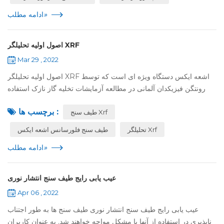
»
ادامه مطلب
اصول اولیه تحلیلگر XRF
Mar 29 , 2022
اصول اولیه تحلیلگر XRF اشعه ایکس دستگاه ویژه ای است که توسط
رونتگن فیزیکدان آلمانی در مطالعه آزمایشات تخلیه گاز نازک استفاده
می شود. این دستگاه الکترون ساطع می کند, آند فلزی را در موقعیت
برچسب ها :
طیف سنج Xrf
مخالف کاتد نص...
تحلیلگر Xrf
طیف سنج فلورسانس اشعه ایکس
»
ادامه مطلب
عیب یابی رایج طیف سنج انتشار نوری
Apr 06 , 2022
عیب یابی رایج طیف سنج انتشار نوری طیف سنج ها به طور اجتناب
ناپذیری در استفاده از آنها با مشکل مواجه خواهند شد. به عنوان کاربران