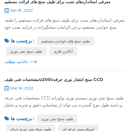
معرفی استانداردهای نصب برای طیف سنج های قرائت مستقیم
Jan 18 , 2022
معرفی استانداردهای نصب برای طیف سنج های قرائت مستقیم را طیف
سنج خواندن مستقیم برخی الزامات سختگیرانه در فرآیند نصب خود
دارد.، اپراتور باید بر تخصص نصب مربوطه تسلط داشته باشد, در غیر این
برچسب ها :
طیف سنج های خواندن مستقیم
صورت درجه متنا...
آنالایزر فلزی
طیف سنج نشر نوری
»
ادامه مطلب
مشخصات فنی طیفu200cسنج انتشار نوری جرقه CCD
Mar 16 , 2022
مشخصات فنی جرقه CCD طیف سنج نشر نوری سیستم نوری نوآورانه
و دامنه طول موج گسترده می تواند از شناسایی دقیق و تجزیه و تحلیل
ردیابی عناصر مهم اطمینان حاصل کند. آشکارساز CCD و فناوری
برچسب ها :
بازخوانی دیجیتال، طراح...
طیف سنج نشر نوری
اسپکترومتر جرقه ای
طیف سنج نشر نوری جرقه