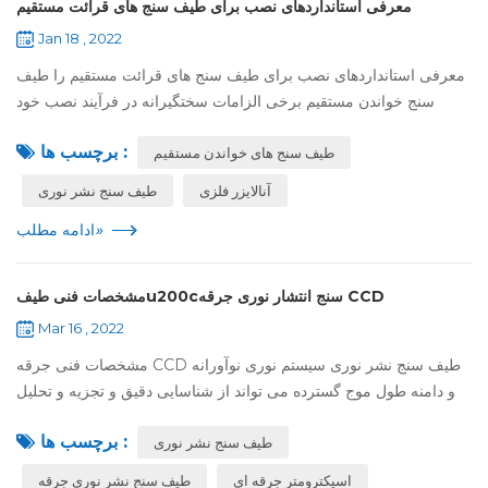
معرفی استانداردهای نصب برای طیف سنج های قرائت مستقیم
Jan 18 , 2022
معرفی استانداردهای نصب برای طیف سنج های قرائت مستقیم را طیف
سنج خواندن مستقیم برخی الزامات سختگیرانه در فرآیند نصب خود
دارد.، اپراتور باید بر تخصص نصب مربوطه تسلط داشته باشد, در غیر این
برچسب ها :
طیف سنج های خواندن مستقیم
صورت درجه متنا...
آنالایزر فلزی
طیف سنج نشر نوری
»
ادامه مطلب
مشخصات فنی طیفu200cسنج انتشار نوری جرقه CCD
Mar 16 , 2022
مشخصات فنی جرقه CCD طیف سنج نشر نوری سیستم نوری نوآورانه
و دامنه طول موج گسترده می تواند از شناسایی دقیق و تجزیه و تحلیل
ردیابی عناصر مهم اطمینان حاصل کند. آشکارساز CCD و فناوری
برچسب ها :
بازخوانی دیجیتال، طراح...
طیف سنج نشر نوری
اسپکترومتر جرقه ای
طیف سنج نشر نوری جرقه