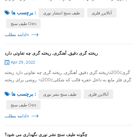
ابزار، اغلب فاقد دانش لازم در مورد تعمیر و نگهداری ابزار هستند. ما
برچسب ها :
آنالایزر فلزی
طیف سنج انتشار نوری
برخی ...
طیف سنج Oes
»
ادامه مطلب
ریخته گری دقیق, آهنگری, ریخته گری چه تفاوتی دارد
Apr 29 , 2022
ریخته گری دقیق, آهنگری, ریخته گری چه تفاوتی دارد ریختهu200cگری
- روشی برای ریختهu200cگری فلز مایع به داخل حفره قالب که شکلی
مناسب برای قطعه دارد و سرد کردن و انجماد آن برای
برچسب ها :
آنالایزر فلزی
بهu200cدستu200cآوردن یک قطع...
طیف سنج نشر نوری
طیف سنج Oes
»
ادامه مطلب
چگونه طیف سنج نشر نوری نگهداری می شود؟