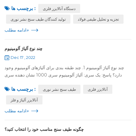
نصب، پس از فروش تماس می‌گیرند تا خرید برخی از لوازم جانبی
برچسب ها :
دستگاه آنالایزر فلزی
مرتبط مانند تهویه...
تجزیه و تحلیل طیفی فولاد
تولید کنندگان طیف سنج نشر نوری
»
ادامه مطلب
چند نوع آلیاژ آلومینیوم
Dec 17 , 2022
چند نوع آلیاژ آلومینیوم 1. چند طبقه بندی برای آلیاژهای آلومینیوم وجود
دارد؟ پاسخ: یک سری: آلیاژ آلومینیوم سری 1000 نشان دهنده سری
1050، 1060، 1100 است. سری 1000 حاوی آلومینیوم ترین سری در
برچسب ها :
آنالایزر فلزی
طیف سنج نشر نوری
بین تمامی سر...
آنالایزر آلیاژ و فلز
»
ادامه مطلب
چگونه طیف سنج مناسب خود را انتخاب کنید؟