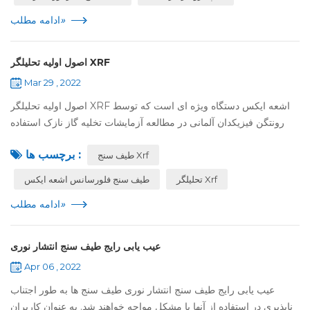
»
ادامه مطلب
اصول اولیه تحلیلگر XRF
Mar 29 , 2022
اصول اولیه تحلیلگر XRF اشعه ایکس دستگاه ویژه ای است که توسط
رونتگن فیزیکدان آلمانی در مطالعه آزمایشات تخلیه گاز نازک استفاده
می شود. این دستگاه الکترون ساطع می کند, آند فلزی را در موقعیت
برچسب ها :
طیف سنج Xrf
مخالف کاتد نص...
تحلیلگر Xrf
طیف سنج فلورسانس اشعه ایکس
»
ادامه مطلب
عیب یابی رایج طیف سنج انتشار نوری
Apr 06 , 2022
عیب یابی رایج طیف سنج انتشار نوری طیف سنج ها به طور اجتناب
ناپذیری در استفاده از آنها با مشکل مواجه خواهند شد. به عنوان کاربران