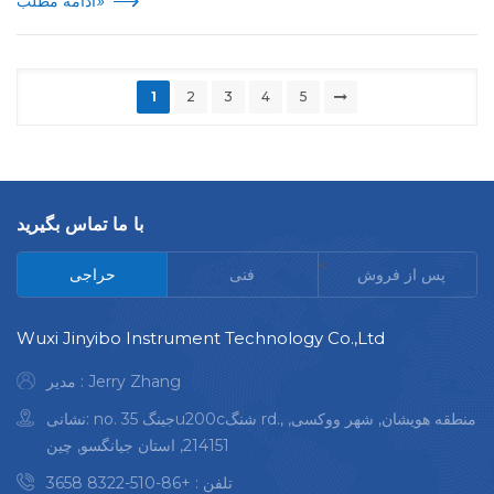
»
ادامه مطلب
1
2
3
4
5
با ما تماس بگیرید
<
پس از فروش
فنی
حراجی
Wuxi Jinyibo Instrument Technology Co.,Ltd
مدیر : Jerry Zhang
نشانی: no. 35 جینگu200cشنگ rd., منطقه هویشان, شهر ووکسی,
214151, استان جیانگسو, چین
تلفن :
+86-510-8322 3658